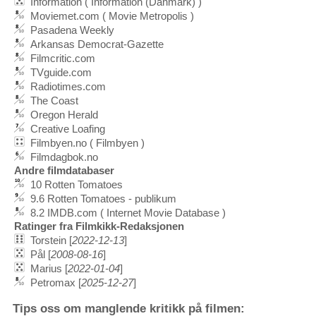
Information ( Information (Danmark) )
Moviemet.com ( Movie Metropolis )
Pasadena Weekly
Arkansas Democrat-Gazette
Filmcritic.com
TVguide.com
Radiotimes.com
The Coast
Oregon Herald
Creative Loafing
Filmbyen.no ( Filmbyen )
Filmdagbok.no
Andre filmdatabaser
10 Rotten Tomatoes
9.6 Rotten Tomatoes - publikum
8.2 IMDB.com ( Internet Movie Database )
Ratinger fra Filmkikk-Redaksjonen
Torstein [
2022-12-13
]
Pål [
2008-08-16
]
Marius [
2022-01-04
]
Petromax [
2025-12-27
]
Tips oss om manglende kritikk på filmen: