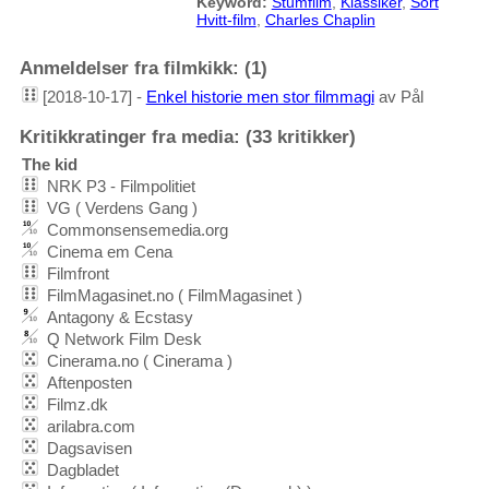
Keyword:
Stumfilm
,
Klassiker
,
Sort
Hvitt-film
,
Charles Chaplin
Anmeldelser fra filmkikk: (1)
[2018-10-17] -
Enkel historie men stor filmmagi
av Pål
Kritikkratinger fra media: (33 kritikker)
The kid
NRK P3 - Filmpolitiet
VG ( Verdens Gang )
Commonsensemedia.org
Cinema em Cena
Filmfront
FilmMagasinet.no ( FilmMagasinet )
Antagony & Ecstasy
Q Network Film Desk
Cinerama.no ( Cinerama )
Aftenposten
Filmz.dk
arilabra.com
Dagsavisen
Dagbladet