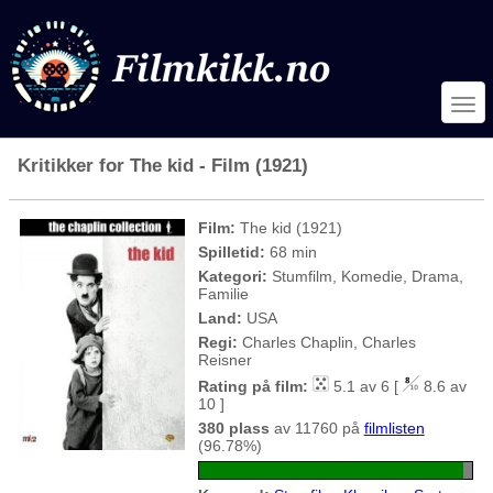
Kritikker for The kid - Film (1921)
Film:
The kid (1921)
Spilletid:
68 min
Kategori:
Stumfilm, Komedie, Drama,
Familie
Land:
USA
Regi:
Charles Chaplin, Charles
Reisner
Rating på film:
5.1 av 6 [
8.6 av
10 ]
380 plass
av 11760 på
filmlisten
(96.78%)