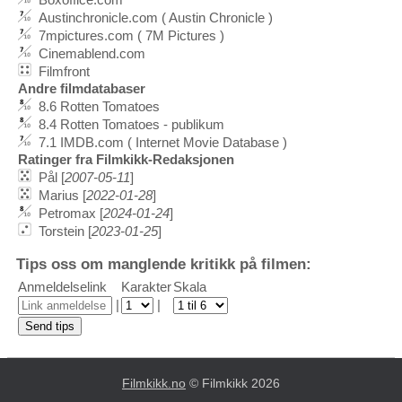
Austinchronicle.com ( Austin Chronicle )
7mpictures.com ( 7M Pictures )
Cinemablend.com
Filmfront
Andre filmdatabaser
8.6 Rotten Tomatoes
8.4 Rotten Tomatoes - publikum
7.1 IMDB.com ( Internet Movie Database )
Ratinger fra Filmkikk-Redaksjonen
Pål [
2007-05-11
]
Marius [
2022-01-28
]
Petromax [
2024-01-24
]
Torstein [
2023-01-25
]
Tips oss om manglende kritikk på filmen:
Anmeldelselink
Karakter
Skala
|
|
Filmkikk.no
© Filmkikk 2026