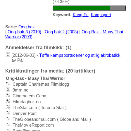
(78.36%)
Keyword:
Kung Fu
,
Kampsport
Serie:
Ong bak
|
Ong-bak 3 (2010)
|
Ong bak 2 (2008)
|
Ong-Bak - Muay Thai
Warrior (2003)
Anmeldelser fra filmkikk: (1)
[2012-06-03] -
Tøffe kampsportscener og stilig akrobatikk
av Pål
Kritikkratinger fra media: (20 kritikker)
Ong-Bak - Muay Thai Warrior
Captain Charismas Filmblogg
8mm.no
Cinema em Cena
Filmdagbok.no
TheStar.com ( Toronto Star )
Denver Post
TheGlobeandmail.com ( Globe and Mail )
TheMovieReport.com
Boxoffice.com