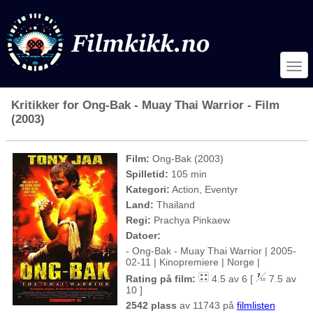
Kritikker for Ong-Bak - Muay Thai Warrior - Film
(2003)
Film:
Ong-Bak (2003)
Spilletid:
105 min
Kategori:
Action, Eventyr
Land:
Thailand
Regi:
Prachya Pinkaew
Datoer:
- Ong-Bak - Muay Thai Warrior | 2005-
02-11 | Kinopremiere | Norge |
Rating på film:
4.5 av 6 [
7.5 av
10 ]
2542 plass
av 11743 på
filmlisten