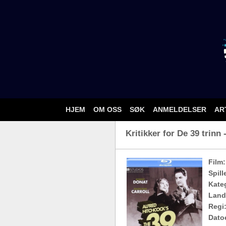
HJEM
OM OSS
SØK
ANMELDELSER
AR
Kritikker for De 39 trinn 
Film:
Spill
Kateg
Land
Regi
Dato