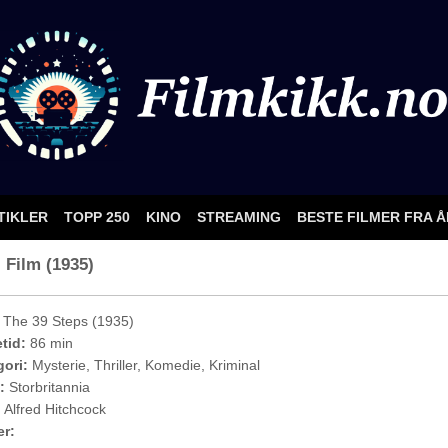
TIKLER
TOPP 250
KINO
STREAMING
BESTE FILMER FRA 
- Film (1935)
The 39 Steps (1935)
etid:
86 min
ori:
Mysterie, Thriller, Komedie, Kriminal
:
Storbritannia
:
Alfred Hitchcock
er: