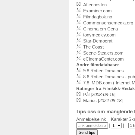
Aftenposten
Examiner.com
Filmdagbok.no
Commonsensemedia.org
Cinema em Cena
tonymedley.com
Star-Democrat
The Coast
Scene-Stealers.com
eCinemaCenter.com
Andre filmdatabaser
9.8 Rotten Tomatoes
8.6 Rotten Tomatoes - pu
7.8 IMDB.com ( Internet 
Ratinger fra Filmkikk-Reda
Pål [
2008-08-16
]
Marius [
2024-08-18
]
Tips oss om manglende k
Anmeldelselink
Karakter
Ska
|
|