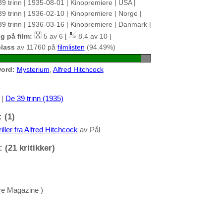
39 trinn | 1935-08-01 | Kinopremiere | USA |
39 trinn | 1936-02-10 | Kinopremiere | Norge |
39 trinn | 1936-03-16 | Kinopremiere | Danmark |
g på film:
5 av 6 [
8.4 av 10 ]
plass
av 11760 på
filmlisten
(94.49%)
ord:
Mysterium
,
Alfred Hitchcock
|
De 39 trinn (1935)
 (1)
iller fra Alfred Hitchcock
av Pål
 (21 kritikker)
re Magazine )