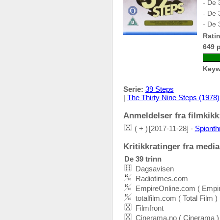
- De 
- De 
- De 
Ratin
649 
Keyw
Serie:
39 Steps
|
The Thirty Nine Steps (1978)
Anmeldelser fra filmkikk:
( + )
[2017-11-28] -
Spionthr
Kritikkratinger fra media:
De 39 trinn
Dagsavisen
Radiotimes.com
EmpireOnline.com ( Empi
totalfilm.com ( Total Film )
Filmfront
Cinerama.no ( Cinerama )