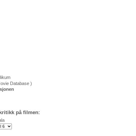
blikum
Movie Database )
ksjonen
ritikk på filmen:
la