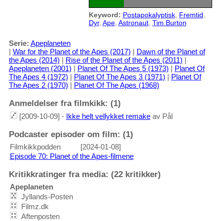
Keyword:
Postapokalyptisk
,
Fremtid
,
Dyr
,
Ape
,
Astronaut
,
Tim Burton
Serie:
Apeplaneten
|
War for the Planet of the Apes (2017)
|
Dawn of the Planet of
the Apes (2014)
|
Rise of the Planet of the Apes (2011)
|
Apeplaneten (2001)
|
Planet Of The Apes 5 (1973)
|
Planet Of
The Apes 4 (1972)
|
Planet Of The Apes 3 (1971)
|
Planet Of
The Apes 2 (1970)
|
Planet Of The Apes (1968)
Anmeldelser fra filmkikk: (1)
[2009-10-09] -
Ikke helt vellykket remake
av Pål
Podcaster episoder om film: (1)
Filmkikkpodden
[2024-01-08]
Episode 70: Planet of the Apes-filmene
Kritikkratinger fra media: (22 kritikker)
Apeplaneten
Jyllands-Posten
Filmz.dk
Aftenposten