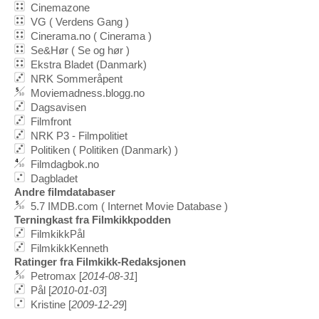
Cinemazone
VG ( Verdens Gang )
Cinerama.no ( Cinerama )
Se&Hør ( Se og hør )
Ekstra Bladet (Danmark)
NRK Sommeråpent
Moviemadness.blogg.no
Dagsavisen
Filmfront
NRK P3 - Filmpolitiet
Politiken ( Politiken (Danmark) )
Filmdagbok.no
Dagbladet
Andre filmdatabaser
5.7 IMDB.com ( Internet Movie Database )
Terningkast fra Filmkikkpodden
FilmkikkPål
FilmkikkKenneth
Ratinger fra Filmkikk-Redaksjonen
Petromax [
2014-08-31
]
Pål [
2010-01-03
]
Kristine [
2009-12-29
]