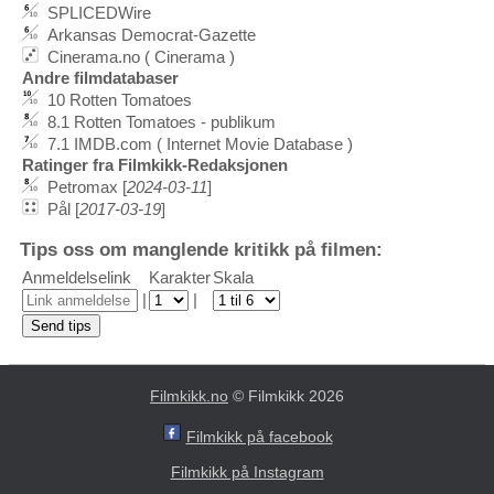
SPLICEDWire
Arkansas Democrat-Gazette
Cinerama.no ( Cinerama )
Andre filmdatabaser
10 Rotten Tomatoes
8.1 Rotten Tomatoes - publikum
7.1 IMDB.com ( Internet Movie Database )
Ratinger fra Filmkikk-Redaksjonen
Petromax [
2024-03-11
]
Pål [
2017-03-19
]
Tips oss om manglende kritikk på filmen:
Anmeldelselink
Karakter
Skala
|
|
Filmkikk.no
© Filmkikk 2026
Filmkikk på facebook
Filmkikk på Instagram