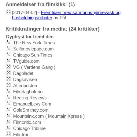
Anmeldelser fra filmkikk: (1)
[2017-04-02] -
Fremtiden med samfunnshjernevask og
husholdningsroboter
av Pål
Kritikkratinger fra media: (24 kritikker)
Dypfryst for fremtiden
The New York Times
Scifimoviepage.com
Chicago Sun-Times
TVguide.com
VG ( Verdens Gang )
Dagbladet
Dagsavisen
Aftenposten
Filmdagbok.no
Reeling Reviews
EmanuelLevy.Com
ColeSmithey.com
Mountainx.com ( Mountain Xpress )
Filmcritic.com
Chicago Tribune
Filmfront