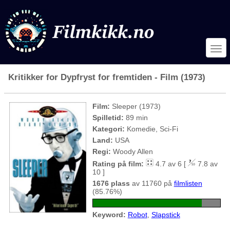
Kritikker for Dypfryst for fremtiden - Film (1973)
Film:
Sleeper (1973)
Spilletid:
89 min
Kategori:
Komedie, Sci-Fi
Land:
USA
Regi:
Woody Allen
Rating på film:
4.7 av 6 [
7.8 av
10 ]
1676 plass
av 11760 på
filmlisten
(85.76%)
Keyword:
Robot
,
Slapstick