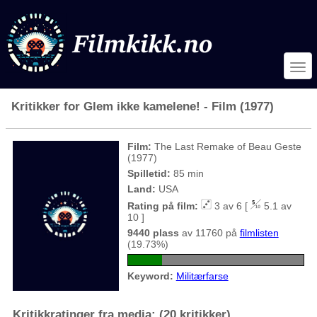
Kritikker for Glem ikke kamelene! - Film (1977)
Film:
The Last Remake of Beau Geste
(1977)
Spilletid:
85 min
Land:
USA
Rating på film:
3 av 6 [
5.1 av
10 ]
9440 plass
av 11760 på
filmlisten
(19.73%)
Keyword:
Militærfarse
Kritikkratinger fra media: (20 kritikker)