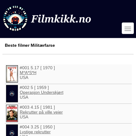
Beste filmer Militærfarse
#001 5.17 [ 1970 ]
M*A*S*H
USA
#002 5 [ 1959 ]
Operasjon Underskjørt
USA
#003 4.15 [ 1981 ]
Rekrutter på ville veier
USA
#004 3.25 [ 1950 ]
Lystige rekrutter