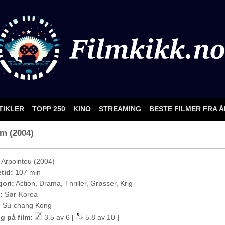
TIKLER
TOPP 250
KINO
STREAMING
BESTE FILMER FRA 
lm (2004)
Arpointeu (2004)
etid:
107 min
ori:
Action, Drama, Thriller, Grøsser, Krig
:
Sør-Korea
:
Su-chang Kong
g på film:
3.5 av 6 [
5.8 av 10 ]