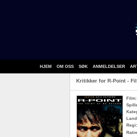
HJEM
OM OSS
SØK
ANMELDELSER
AR
Kritikker for R-Point - Fi
Film:
Spill
Kateg
Land
Regi
Ratin