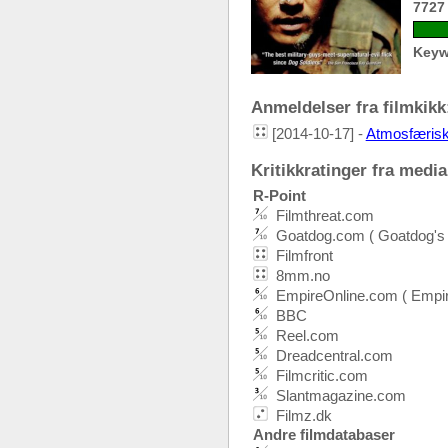
7727
Keyw
Anmeldelser fra filmkikk:
[2014-10-17] -
Atmosfærisk
Kritikkratinger fra media:
R-Point
Filmthreat.com
Goatdog.com ( Goatdog's
Filmfront
8mm.no
EmpireOnline.com ( Empi
BBC
Reel.com
Dreadcentral.com
Filmcritic.com
Slantmagazine.com
Filmz.dk
Andre filmdatabaser