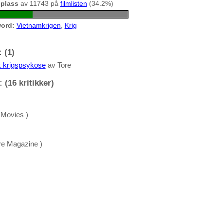
 plass
av 11743 på
filmlisten
(34.2%)
ord:
Vietnamkrigen
,
Krig
 (1)
 krigspsykose
av Tore
 (16 kritikker)
 Movies )
re Magazine )