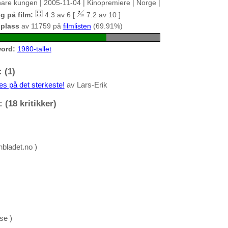
nare kungen | 2005-11-04 | Kinopremiere | Norge |
g på film:
4.3 av 6 [
7.2 av 10 ]
 plass
av 11759 på
filmlisten
(69.91%)
ord:
1980-tallet
 (1)
es på det sterkeste!
av Lars-Erik
 (18 kritikker)
nbladet.no )
se )