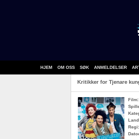
HJEM
OM OSS
SØK
ANMELDELSER
AR
Kritikker for Tjenare kun
Film:
Spill
Kateg
Land
Regi
Dato