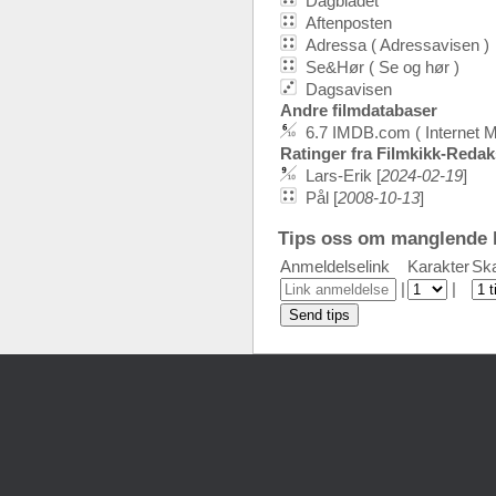
Dagbladet
Aftenposten
Adressa ( Adressavisen )
Se&Hør ( Se og hør )
Dagsavisen
Andre filmdatabaser
6.7 IMDB.com ( Internet 
Ratinger fra Filmkikk-Reda
Lars-Erik [
2024-02-19
]
Pål [
2008-10-13
]
Tips oss om manglende k
Anmeldelselink
Karakter
Ska
|
|