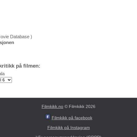
Movie Database )
ksjonen
ritikk på filmen:
la
Filmkikk.no
© Filmkikk 2026
Filmkikk på facebook
Filmkikk på Instagram