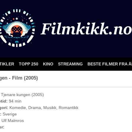
TIKLER
TOPP 250
KINO
STREAMING
BESTE FILMER FRA 
gen - Film (2005)
Tjenare kungen (2005)
etid:
94 min
ori:
Komedie, Drama, Musikk, Romantikk
:
Sverige
:
Ulf Malmros
er: