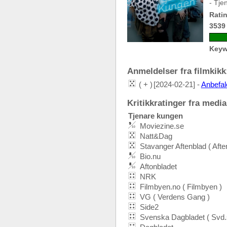
- Tje
Ratin
3539
Keyw
Anmeldelser fra filmkikk:
( + )
[2024-02-21] -
Anbefal
Kritikkratinger fra media:
Tjenare kungen
Moviezine.se
Natt&Dag
Stavanger Aftenblad ( Afte
Bio.nu
Aftonbladet
NRK
Filmbyen.no ( Filmbyen )
VG ( Verdens Gang )
Side2
Svenska Dagbladet ( Svd.