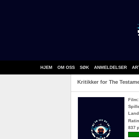
HJEM
OM OSS
SØK
ANMELDELSER
AR
Kritikker for The Testame
Film:
Spill
Land
Ratin
837 