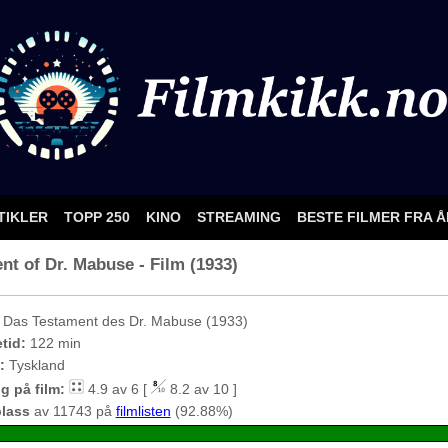
TIKLER
TOPP 250
KINO
STREAMING
BESTE FILMER FRA 
nt of Dr. Mabuse - Film (1933)
Das Testament des Dr. Mabuse (1933)
etid:
122 min
:
Tyskland
g på film:
4.9 av 6 [
8.2 av 10 ]
plass
av 11743 på
filmlisten
(92.88%)