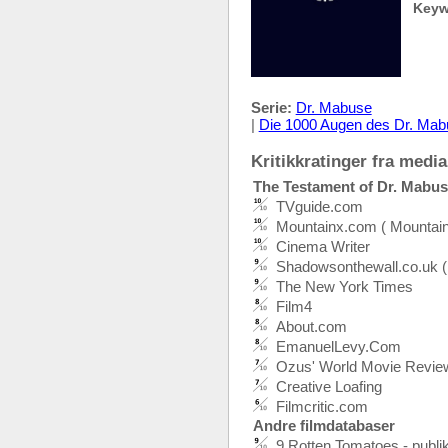
Keyw
Serie:
Dr. Mabuse
|
Die 1000 Augen des Dr. Mab
Kritikkratinger fra media:
The Testament of Dr. Mabu
TVguide.com
Mountainx.com ( Mountain
Cinema Writer
Shadowsonthewall.co.uk (
The New York Times
Film4
About.com
EmanuelLevy.Com
Ozus' World Movie Revie
Creative Loafing
Filmcritic.com
Andre filmdatabaser
9 Rotten Tomatoes - publ