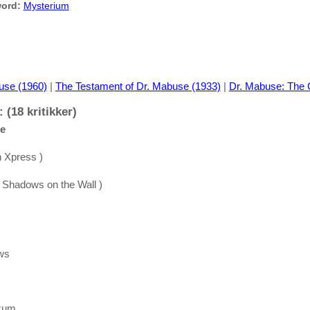
ord:
Mysterium
use (1960)
|
The Testament of Dr. Mabuse (1933)
|
Dr. Mabuse: The 
 (18 kritikker)
se
 Xpress )
 Shadows on the Wall )
ws
ikum