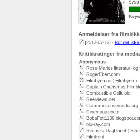
5793
Keyw
Anmeldelser fra filmkikk:
[2012-07-13] -
Bor det ikk
Kritikkratinger fra media:
Anonymous
Rose-Maries litteratur- og 
RogerEbert.com
Filmbyen.no ( Filmbyen )
Captain Charismas Filmbl
Combustible Celluloid
Reelviews.net
Commonsensemedia.org
Cinemagazine.nl
BobaFett1138.blogspot.c
blu-ray.com
Svenska Dagbladet ( Svd.
Filmfront