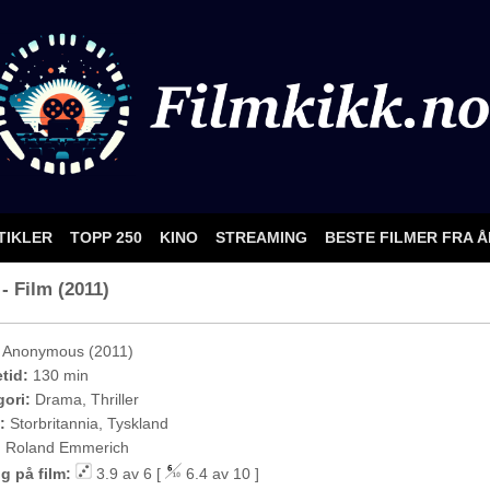
TIKLER
TOPP 250
KINO
STREAMING
BESTE FILMER FRA 
- Film (2011)
Anonymous (2011)
etid:
130 min
ori:
Drama, Thriller
:
Storbritannia, Tyskland
:
Roland Emmerich
g på film:
3.9 av 6 [
6.4 av 10 ]