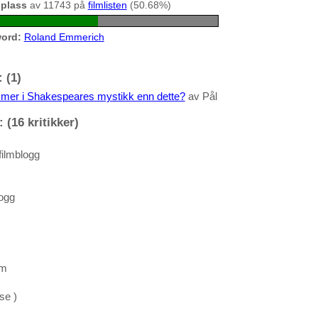
 plass
av 11743 på
filmlisten
(50.68%)
ord:
Roland Emmerich
 (1)
e mer i Shakespeares mystikk enn dette?
av Pål
 (16 kritikker)
filmblogg
ogg
om
se )