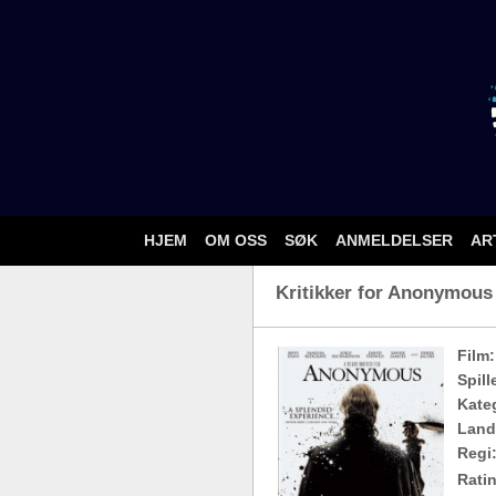
HJEM
OM OSS
SØK
ANMELDELSER
AR
Kritikker for Anonymous 
Film:
Spill
Kateg
Land
Regi
Ratin