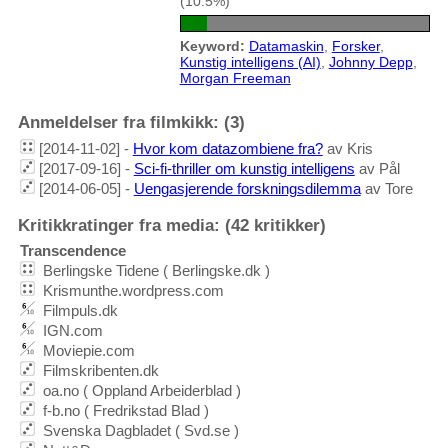
(10.5%)
Keyword:
Datamaskin
,
Forsker
,
Kunstig intelligens (AI)
,
Johnny Depp
,
Morgan Freeman
Anmeldelser fra filmkikk: (3)
[2014-11-02] -
Hvor kom datazombiene fra?
av Kris
[2017-09-16] -
Sci-fi-thriller om kunstig intelligens
av Pål
[2014-06-05] -
Uengasjerende forskningsdilemma
av Tore
Kritikkratinger fra media: (42 kritikker)
Transcendence
Berlingske Tidene ( Berlingske.dk )
Krismunthe.wordpress.com
Filmpuls.dk
IGN.com
Moviepie.com
Filmskribenten.dk
oa.no ( Oppland Arbeiderblad )
f-b.no ( Fredrikstad Blad )
Svenska Dagbladet ( Svd.se )