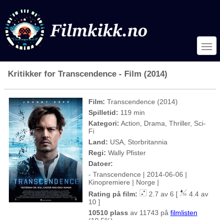
Kritikker for Transcendence - Film (2014)
Film:
Transcendence (2014)
Spilletid:
119 min
Kategori:
Action, Drama, Thriller, Sci-
Fi
Land:
USA, Storbritannia
Regi:
Wally Pfister
Datoer:
- Transcendence | 2014-06-06 |
Kinopremiere | Norge |
Rating på film:
2.7 av 6 [
4.4 av
10 ]
10510 plass
av 11743 på
filmlisten