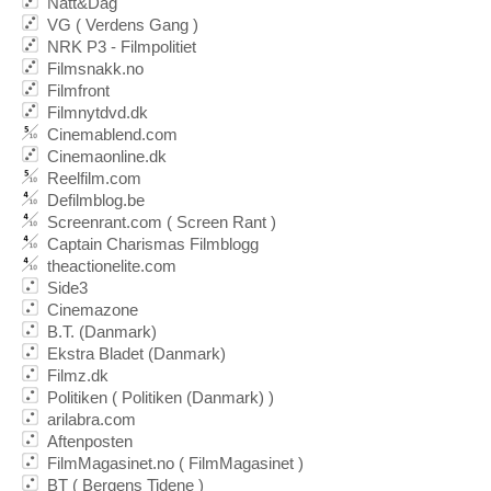
Natt&Dag
VG ( Verdens Gang )
NRK P3 - Filmpolitiet
Filmsnakk.no
Filmfront
Filmnytdvd.dk
Cinemablend.com
Cinemaonline.dk
Reelfilm.com
Defilmblog.be
Screenrant.com ( Screen Rant )
Captain Charismas Filmblogg
theactionelite.com
Side3
Cinemazone
B.T. (Danmark)
Ekstra Bladet (Danmark)
Filmz.dk
Politiken ( Politiken (Danmark) )
arilabra.com
Aftenposten
FilmMagasinet.no ( FilmMagasinet )
BT ( Bergens Tidene )