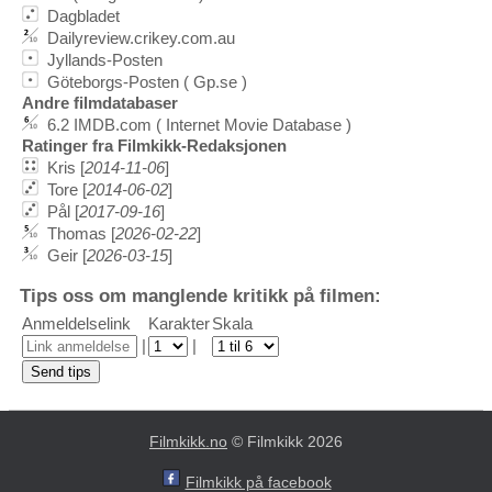
Dagbladet
Dailyreview.crikey.com.au
Jyllands-Posten
Göteborgs-Posten ( Gp.se )
Andre filmdatabaser
6.2 IMDB.com ( Internet Movie Database )
Ratinger fra Filmkikk-Redaksjonen
Kris [
2014-11-06
]
Tore [
2014-06-02
]
Pål [
2017-09-16
]
Thomas [
2026-02-22
]
Geir [
2026-03-15
]
Tips oss om manglende kritikk på filmen:
Anmeldelselink
Karakter
Skala
|
|
Filmkikk.no
© Filmkikk 2026
Filmkikk på facebook