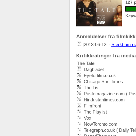
127 
Keyw
Anmeldelser fra filmkikk:
[2018-06-12] -
Sterkt om o
Kritikkratinger fra media:
The Tale
Dagbladet
Eyeforfilm.co.uk
Chicago Sun-Times
The List
Pastemagazine.com ( Pas
Hindustantimes.com
Filmfront
The Playlist
Vox
NowToronto.com
Telegraph.co.uk ( Daily Te