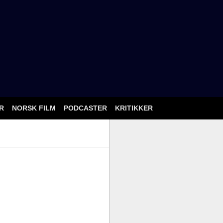
ÅR
NORSK FILM
PODCASTER
KRITIKKER