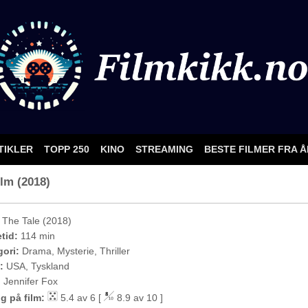
TIKLER
TOPP 250
KINO
STREAMING
BESTE FILMER FRA 
ilm (2018)
The Tale (2018)
etid:
114 min
ori:
Drama, Mysterie, Thriller
:
USA, Tyskland
:
Jennifer Fox
g på film:
5.4 av 6 [
8.9 av 10 ]