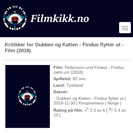
Kritikker for Gubben og Katten - Findus flytter ut -
Film (2018)
Film:
Pettersson und Findus - Findus
zieht um (2018)
Spilletid:
82 min
Land:
Tyskland
Datoer:
- Gubben og Katten - Findus flytter ut |
2018-11-30 | Kinopremiere | Norge |
Rating på film:
3.3 av 6 [
5.4 av
10 ]