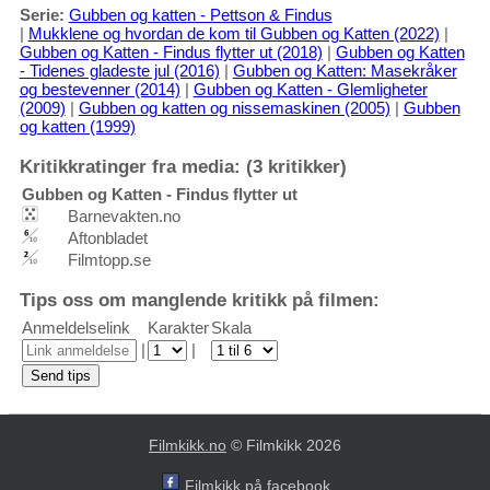
Serie:
Gubben og katten - Pettson & Findus
|
Mukklene og hvordan de kom til Gubben og Katten (2022)
|
Gubben og Katten - Findus flytter ut (2018)
|
Gubben og Katten
- Tidenes gladeste jul (2016)
|
Gubben og Katten: Masekråker
og bestevenner (2014)
|
Gubben og Katten - Glemligheter
(2009)
|
Gubben og katten og nissemaskinen (2005)
|
Gubben
og katten (1999)
Kritikkratinger fra media: (3 kritikker)
Gubben og Katten - Findus flytter ut
Barnevakten.no
Aftonbladet
Filmtopp.se
Tips oss om manglende kritikk på filmen:
Anmeldelselink
Karakter
Skala
|
|
Filmkikk.no
© Filmkikk 2026
Filmkikk på facebook