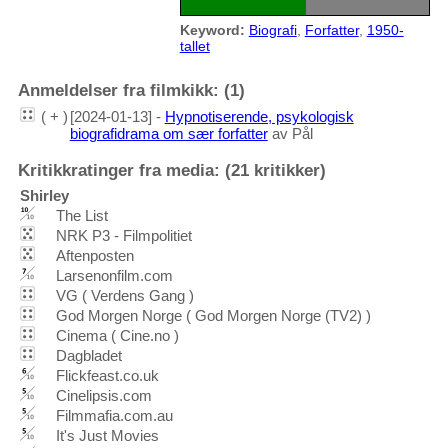
Keyword:
Biografi
,
Forfatter
,
1950-
tallet
Anmeldelser fra filmkikk: (1)
( + )
[2024-01-13] -
Hypnotiserende, psykologisk
biografidrama om sær forfatter
av Pål
Kritikkratinger fra media: (21 kritikker)
Shirley
The List
NRK P3 - Filmpolitiet
Aftenposten
Larsenonfilm.com
VG ( Verdens Gang )
God Morgen Norge ( God Morgen Norge (TV2) )
Cinema ( Cine.no )
Dagbladet
Flickfeast.co.uk
Cinelipsis.com
Filmmafia.com.au
It's Just Movies