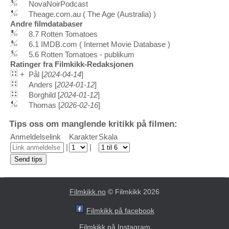
NovaNoirPodcast
Theage.com.au ( The Age (Australia) )
Andre filmdatabaser
8.7 Rotten Tomatoes
6.1 IMDB.com ( Internet Movie Database )
5.6 Rotten Tomatoes - publikum
Ratinger fra Filmkikk-Redaksjonen
+
Pål [
2024-04-14
]
Anders [
2024-01-12
]
Borghild [
2024-01-12
]
Thomas [
2026-02-16
]
Tips oss om manglende kritikk på filmen:
Anmeldelselink
Karakter
Skala
|
|
Filmkikk.no
© Filmkikk 2026
Filmkikk på facebook
Filmkikk på Instagram