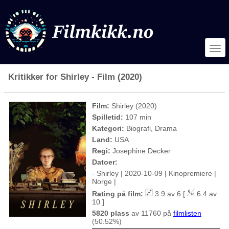
Kritikker for Shirley - Film (2020)
Film:
Shirley (2020)
Spilletid:
107 min
Kategori:
Biografi, Drama
Land:
USA
Regi:
Josephine Decker
Datoer:
- Shirley | 2020-10-09 | Kinopremiere |
Norge |
Rating på film:
3.9 av 6 [
6.4 av
10 ]
5820 plass
av 11760 på
filmlisten
(50.52%)