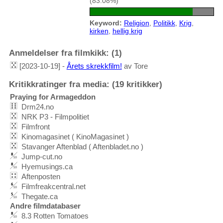
(83.08%)
Keyword:
Religion
,
Politikk
,
Krig
,
kirken
,
hellig krig
Anmeldelser fra filmkikk: (1)
[2023-10-19] -
Årets skrekkfilm!
av Tore
Kritikkratinger fra media: (19 kritikker)
Praying for Armageddon
Drm24.no
NRK P3 - Filmpolitiet
Filmfront
Kinomagasinet ( KinoMagasinet )
Stavanger Aftenblad ( Aftenbladet.no )
Jump-cut.no
Hyemusings.ca
Aftenposten
Filmfreakcentral.net
Thegate.ca
Andre filmdatabaser
8.3 Rotten Tomatoes