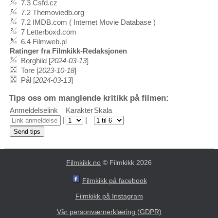
7.3 Csfd.cz
7.2 Themoviedb.org
7.2 IMDB.com ( Internet Movie Database )
7 Letterboxd.com
6.4 Filmweb.pl
Ratinger fra Filmkikk-Redaksjonen
Borghild [
2024-03-13
]
Tore [
2023-10-18
]
Pål [
2024-03-13
]
Tips oss om manglende kritikk på filmen:
Anmeldelselink
Karakter
Skala
|
|
Filmkikk.no
© Filmkikk 2026
Filmkikk på facebook
Filmkikk på Instagram
Vår personværnerklæring (GDPR)