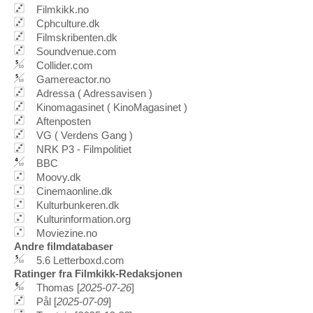
Filmkikk.no
Cphculture.dk
Filmskribenten.dk
Soundvenue.com
Collider.com
Gamereactor.no
Adressa ( Adressavisen )
Kinomagasinet ( KinoMagasinet )
Aftenposten
VG ( Verdens Gang )
NRK P3 - Filmpolitiet
BBC
Moovy.dk
Cinemaonline.dk
Kulturbunkeren.dk
Kulturinformation.org
Moviezine.no
Andre filmdatabaser
5.6 Letterboxd.com
Ratinger fra Filmkikk-Redaksjonen
Thomas [
2025-07-26
]
Pål [
2025-07-09
]