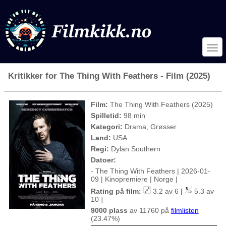
Kritikker for The Thing With Feathers - Film (2025)
Film:
The Thing With Feathers (2025)
Spilletid:
98 min
Kategori:
Drama, Grøsser
Land:
USA
Regi:
Dylan Southern
Datoer:
- The Thing With Feathers | 2026-01-
09 | Kinopremiere | Norge |
Rating på film:
3.2 av 6 [
5.3 av
10 ]
9000 plass
av 11760 på
filmlisten
(23.47%)