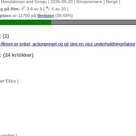
 Mandalorian and Grogu | 2026-05-20 | Kinopremiere | Norge |
g på film:
3.6 av 6 [
6 av 10 ]
 plass
av 11760 på
filmlisten
(38.68%)
 (1)
filmen er enkel, actionpreget og gir deg en viss underholdningsfaktor
 (24 kritikker)
u
et Ekko )
ardian )