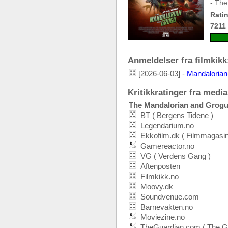
- The
Ratin
7211
Anmeldelser fra filmkikk:
[2026-06-03] -
Mandalorian-
Kritikkratinger fra media:
The Mandalorian and Grog
BT ( Bergens Tidene )
Legendarium.no
Ekkofilm.dk ( Filmmagasin
Gamereactor.no
VG ( Verdens Gang )
Aftenposten
Filmkikk.no
Moovy.dk
Soundvenue.com
Barnevakten.no
Moviezine.no
TheGuardian.com ( The Gu