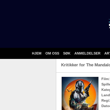
HJEM
OM OSS
SØK
ANMELDELSER
AR
Kritikker for The Mandal
Film:
Spill
Kateg
Land
Regi
Dato