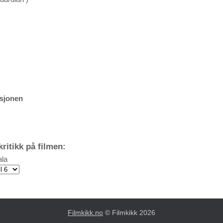
ksjonen
ritikk på filmen:
la
Filmkikk.no
© Filmkikk 2026