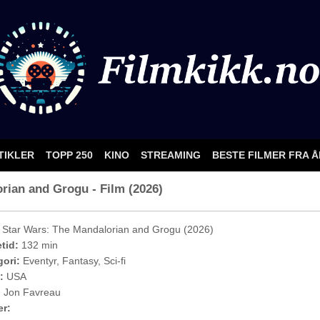
TIKLER
TOPP 250
KINO
STREAMING
BESTE FILMER FRA 
orian and Grogu - Film (2026)
Star Wars: The Mandalorian and Grogu (2026)
etid:
132 min
ori:
Eventyr, Fantasy, Sci-fi
:
USA
:
Jon Favreau
er: