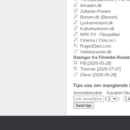
Arkaden.dk
Jyllands-Posten
Borsen.dk (Børsen)
Lyskameraord.dk
Kulturbunkeren.dk
NRK P3 - Filmpolitiet
Cinema ( Cine.no )
RogerEbert.com
Vielskerserier.dk
Ratinger fra Filmkikk-Reda
Pål [
2026-05-28
]
Thomas [
2026-07-07
]
Oliver [
2026-05-28
]
Tips oss om manglende k
Anmeldelselink
Karakter
Ska
|
|