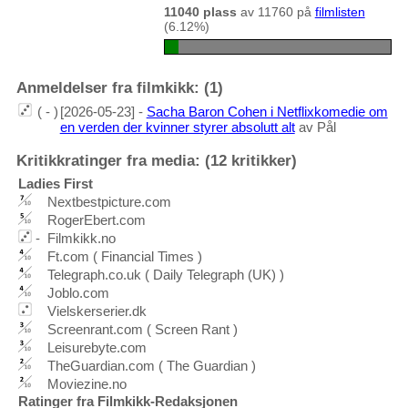
11040 plass
av 11760 på
filmlisten
(6.12%)
Anmeldelser fra filmkikk: (1)
( - )
[2026-05-23] -
Sacha Baron Cohen i Netflixkomedie om
en verden der kvinner styrer absolutt alt
av Pål
Kritikkratinger fra media: (12 kritikker)
Ladies First
Nextbestpicture.com
RogerEbert.com
-
Filmkikk.no
Ft.com ( Financial Times )
Telegraph.co.uk ( Daily Telegraph (UK) )
Joblo.com
Vielskerserier.dk
Screenrant.com ( Screen Rant )
Leisurebyte.com
TheGuardian.com ( The Guardian )
Moviezine.no
Ratinger fra Filmkikk-Redaksjonen