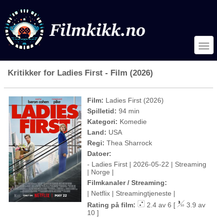
Kritikker for Ladies First - Film (2026)
Film:
Ladies First (2026)
Spilletid:
94 min
Kategori:
Komedie
Land:
USA
Regi:
Thea Sharrock
Datoer:
- Ladies First | 2026-05-22 | Streaming
| Norge |
Filmkanaler / Streaming:
| Netflix | Streamingtjeneste |
Rating på film:
2.4 av 6 [
3.9 av
10 ]