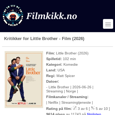
Kritikker for Little Brother - Film (2026)
Film:
Little Brother (2026)
Spilletid:
102 min
Kategori:
Komedie
Land:
USA
Regi:
Matt Spicer
Datoer:
- Little Brother | 2026-06-26 |
Streaming | Norge |
Filmkanaler / Streaming:
| Netflix | Streamingtjeneste |
Rating på film:
3 av 6 [
5 av 10 ]
9614 plass
av 11743 på
filmlisten