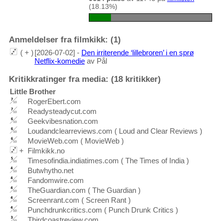
(18.13%)
Anmeldelser fra filmkikk: (1)
( + )
[2026-07-02] -
Den irriterende ‘lillebroren’ i en sprø
Netflix-komedie
av Pål
Kritikkratinger fra media: (18 kritikker)
Little Brother
RogerEbert.com
Readysteadycut.com
Geekvibesnation.com
Loudandclearreviews.com ( Loud and Clear Reviews )
MovieWeb.com ( MovieWeb )
+
Filmkikk.no
Timesofindia.indiatimes.com ( The Times of India )
Butwhytho.net
Fandomwire.com
TheGuardian.com ( The Guardian )
Screenrant.com ( Screen Rant )
Punchdrunkcritics.com ( Punch Drunk Critics )
Thirdcoastreview.com