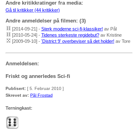
Andre kritikkratinger fra media:
Gå til kritikker (44 kritikker)
Andre anmeldelser på filmen: (3)
[2014-09-21] -
Sterk moderne sci-fi-klassiker!
av Pål
[2010-05-24] -
Tidenes sterkeste regidebut?
av Kristine
[2009-09-10] -
'District 9' overbeviser så det holder!
av Tore
Anmeldelsen:
Friskt og annerledes Sci-fi
Publisert:
[ 5. Februar 2010 ]
Skrevet av:
Pål Frostad
Terningkast: