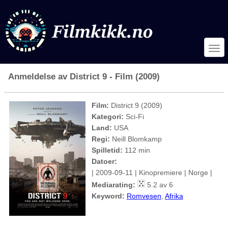
Anmeldelse av District 9 - Film (2009)
Film:
District 9 (2009)
Kategori:
Sci-Fi
Land:
USA
Regi:
Neill Blomkamp
Spilletid:
112 min
Datoer:
| 2009-09-11 | Kinopremiere | Norge |
Mediarating:
5.2 av 6
Keyword:
Romvesen
,
Afrika