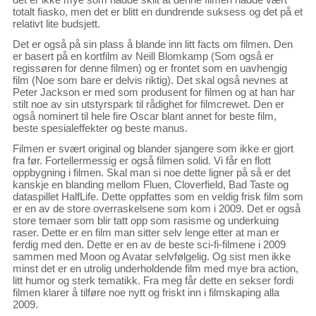
totalt fiasko, men det er blitt en dundrende suksess og det på et
relativt lite budsjett.
Det er også på sin plass å blande inn litt facts om filmen. Den
er basert på en kortfilm av Neill Blomkamp (Som også er
regissøren for denne filmen) og er frontet som en uavhengig
film (Noe som bare er delvis riktig). Det skal også nevnes at
Peter Jackson er med som produsent for filmen og at han har
stilt noe av sin utstyrspark til rådighet for filmcrewet. Den er
også nominert til hele fire Oscar blant annet for beste film,
beste spesialeffekter og beste manus.
Filmen er svært original og blander sjangere som ikke er gjort
fra før. Fortellermessig er også filmen solid. Vi får en flott
oppbygning i filmen. Skal man si noe dette ligner på så er det
kanskje en blanding mellom Fluen, Cloverfield, Bad Taste og
dataspillet HalfLife. Dette oppfattes som en veldig frisk film som
er en av de store overraskelsene som kom i 2009. Det er også
store temaer som blir tatt opp som rasisme og underkuing
raser. Dette er en film man sitter selv lenge etter at man er
ferdig med den. Dette er en av de beste sci-fi-filmene i 2009
sammen med Moon og Avatar selvfølgelig. Og sist men ikke
minst det er en utrolig underholdende film med mye bra action,
litt humor og sterk tematikk. Fra meg får dette en sekser fordi
filmen klarer å tilføre noe nytt og friskt inn i filmskaping alla
2009.