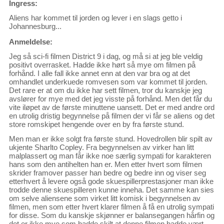
Ingress:
Aliens har kommet til jorden og lever i en slags getto i
Johannesburg...
Anmeldelse:
Jeg så sci-fi filmen District 9 i dag, og må si at jeg ble veldig
positivt overrasket. Hadde ikke hørt så mye om filmen på
forhånd. I alle fall ikke annet enn at den var bra og at det
omhandlet underkuede romvesen som var kommet til jorden.
Det rare er at om du ikke har sett filmen, tror du kanskje jeg
avslører for mye med det jeg visste på forhånd. Men det får du
vite iløpet av de første minuttene uansett. Det er med andre ord
en utrolig dristig begynnelse på filmen der vi får se aliens og det
store romskipet hengende over en by fra første stund.
Men man er ikke solgt fra første stund. Hovedrollen blir spilt av
ukjente Sharlto Copley. Fra begynnelsen av virker han litt
malplassert og man får ikke noe særlig sympati for karakteren
hans som den antihelten han er. Men etter hvert som filmen
skrider framover passer han bedre og bedre inn og viser seg
etterhvert å levere også gode skuespillerprestasjoner man ikke
trodde denne skuespilleren kunne inneha. Det samme kan sies
om selve aliensene som virket litt komisk i begynnelsen av
filmen, men som etter hvert klarer filmen å få en utrolig sympati
for disse. Som du kanskje skjønner er balansegangen hårfin og
det er ikke mye som hadde skilt at denne filmen hadde vært