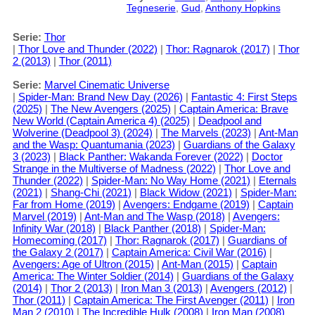
Tegneserie
,
Gud
,
Anthony Hopkins
Serie:
Thor
|
Thor Love and Thunder (2022)
|
Thor: Ragnarok (2017)
|
Thor
2 (2013)
|
Thor (2011)
Serie:
Marvel Cinematic Universe
|
Spider-Man: Brand New Day (2026)
|
Fantastic 4: First Steps
(2025)
|
The New Avengers (2025)
|
Captain America: Brave
New World (Captain America 4) (2025)
|
Deadpool and
Wolverine (Deadpool 3) (2024)
|
The Marvels (2023)
|
Ant-Man
and the Wasp: Quantumania (2023)
|
Guardians of the Galaxy
3 (2023)
|
Black Panther: Wakanda Forever (2022)
|
Doctor
Strange in the Multiverse of Madness (2022)
|
Thor Love and
Thunder (2022)
|
Spider-Man: No Way Home (2021)
|
Eternals
(2021)
|
Shang-Chi (2021)
|
Black Widow (2021)
|
Spider-Man:
Far from Home (2019)
|
Avengers: Endgame (2019)
|
Captain
Marvel (2019)
|
Ant-Man and The Wasp (2018)
|
Avengers:
Infinity War (2018)
|
Black Panther (2018)
|
Spider-Man:
Homecoming (2017)
|
Thor: Ragnarok (2017)
|
Guardians of
the Galaxy 2 (2017)
|
Captain America: Civil War (2016)
|
Avengers: Age of Ultron (2015)
|
Ant-Man (2015)
|
Captain
America: The Winter Soldier (2014)
|
Guardians of the Galaxy
(2014)
|
Thor 2 (2013)
|
Iron Man 3 (2013)
|
Avengers (2012)
|
Thor (2011)
|
Captain America: The First Avenger (2011)
|
Iron
Man 2 (2010)
|
The Incredible Hulk (2008)
|
Iron Man (2008)