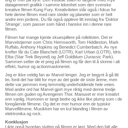
datagenerert grafikk i samme lekenhet som den svenske
kreative filmen Kung Fury. Kreativiteten står også i fokus for
hele denne filmen med rare steder og planeter som er helt
andre enn jordens. Du får også oppleve litt innslag fra ‘Doktor
Strange’, som passer som hånd i hanske inn i denne rare
filmen.
Filmen har mange kjente skuespillere på rollelisten. Det er
Marvelstjerner som Chris Hemsworth, Tom Hiddleston, Mark
Ruffalo, Anthony Hopkins og Benedict Cumberbatch. Av nye
krefter får du Cate Blanchett (LOTR), Karl Urban (LOTR), Idris
Elba (Star Trek Beyond) og Jeff Goldblum (Jurassic Park).
Sammen setter de et preg på filmen og får den til å skinne i alt
effekt, humor og actionmaskineriet.
Jeg er ikke veldig fan av Marvel lenger. Jeg er begynt å gå litt
lei, fordi det har blitt for mye av det gode de siste årene, men
dette var jammen meg temmelig underholdende hele veien.
Med andre ord har Marvel gjort mye riktig med denne tredje
filmen om guden og Avengeren Thor. Manuset er mer kreativt
enn vanlig. Humoren er langt bedre og ikke like plump som i de
foregående filmene. Og det er mer humor enn de typiske
Marvelfilmene. Musikken har en kul blanding i filmen av
elektronika og rock.
Konklusjon
Likte også hvordan slutten på filmen er løst. Med den falt alle