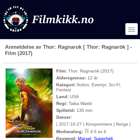
Anmeldelse av Thor: Ragnarok [ Thor: Ragnarök ] -
Film (2017)
Film:
Thor: Ragnarök (2017)
Aldersgrense:
12 år
Kategori:
Action, Eventyr, Sci-Fi,
Fantasi
Land:
USA
Regi:
Taika Waititi
Spilletid:
130 min
Datoer:
| 2017-10-27 | Kinopremiere | Norge |
Mediarating:
4.5 av 6
Keyword:
Marvel
,
Superhelt
,