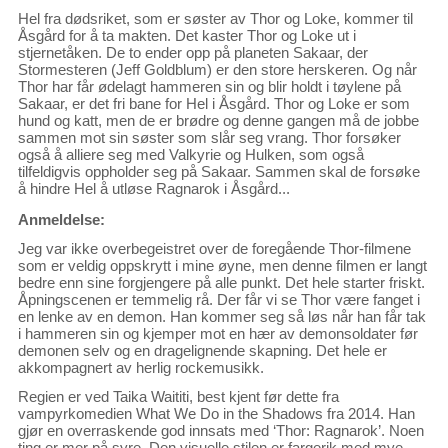
Hel fra dødsriket, som er søster av Thor og Loke, kommer til
Åsgård for å ta makten. Det kaster Thor og Loke ut i
stjernetåken. De to ender opp på planeten Sakaar, der
Stormesteren (Jeff Goldblum) er den store herskeren. Og når
Thor har får ødelagt hammeren sin og blir holdt i tøylene på
Sakaar, er det fri bane for Hel i Åsgård. Thor og Loke er som
hund og katt, men de er brødre og denne gangen må de jobbe
sammen mot sin søster som slår seg vrang. Thor forsøker
også å alliere seg med Valkyrie og Hulken, som også
tilfeldigvis oppholder seg på Sakaar. Sammen skal de forsøke
å hindre Hel å utløse Ragnarok i Åsgård...
Anmeldelse:
Jeg var ikke overbegeistret over de foregående Thor-filmene
som er veldig oppskrytt i mine øyne, men denne filmen er langt
bedre enn sine forgjengere på alle punkt. Det hele starter friskt.
Åpningscenen er temmelig rå. Der får vi se Thor være fanget i
en lenke av en demon. Han kommer seg så løs når han får tak
i hammeren sin og kjemper mot en hær av demonsoldater før
demonen selv og en dragelignende skapning. Det hele er
akkompagnert av herlig rockemusikk.
Regien er ved Taika Waititi, best kjent før dette fra
vampyrkomedien What We Do in the Shadows fra 2014. Han
gjør en overraskende god innsats med ‘Thor: Ragnarok’. Noen
ting er mer på syre. Den visuelle stilen er fargerik med mye