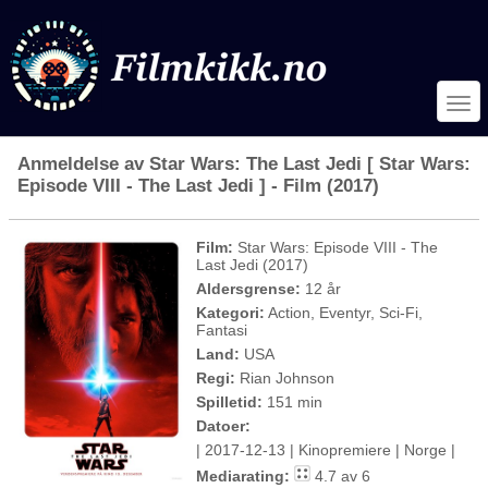
Anmeldelse av Star Wars: The Last Jedi [ Star Wars:
Episode VIII - The Last Jedi ] - Film (2017)
Film:
Star Wars: Episode VIII - The
Last Jedi (2017)
Aldersgrense:
12 år
Kategori:
Action, Eventyr, Sci-Fi,
Fantasi
Land:
USA
Regi:
Rian Johnson
Spilletid:
151 min
Datoer:
| 2017-12-13 | Kinopremiere | Norge |
Mediarating:
4.7 av 6