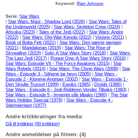
Keyword:
Rian Johnson
Serie:
Star Wars
|
Star Wars: Maul - Shadow Lord (2026)
|
Star Wars: Tales of
the Underworld (2025)
|
Star Wars: Skeleton Crew (2024)
|
Ahsoka (2023)
|
Tales of the Jedi (2022)
|
Star Wars: Andor
(2022)
|
Star Wars: Obi-Wan Kenobi (2022)
|
Visions (2021)
|
Book of Boba Fett (2021)
|
Star Wars: Den gærne gjengen
(2021)
|
Mandalorian (2019)
|
Star Wars: The Rise of
Skywalker (2019)
|
Solo: A Star Wars Story (2018)
|
Star Wars:
The Last Jedi (2017)
|
Rogue One: A Star Wars Story (2016)
|
Star Wars: Episode VII - The Force Awakens (2015)
|
Star
Wars Rebels (2014)
|
Star Wars: The Clone Wars (2008)
|
Star
Wars - Episode 3 - Sithene tar hevn (2005)
|
Star Wars -
Episode 2 - Klonene Angriper (2002)
|
Star Wars - Episode 1 -
Den Skjulte Trussel (1999)
|
Ewoks (1985)
|
Droids (1985)
|
Star Wars - Episode 6 - Jedi-Ridderen Vender Tilbake (1983)
|
Star Wars - Episode 5 - Imperiet slår tilbake (1980)
|
The Star
Wars Holiday Special (1978)
|
Star Wars - Episode 4 -
Stjernekrigen (1977)
Andre kritikkratinger fra media:
Gå til kritikker (50 kritikker)
Andre anmeldelser på filmen: (4)