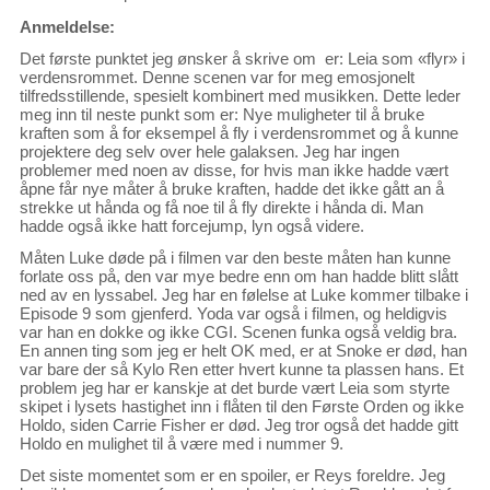
Anmeldelse:
Det første punktet jeg ønsker å skrive om er: Leia som «flyr» i
verdensrommet. Denne scenen var for meg emosjonelt
tilfredsstillende, spesielt kombinert med musikken. Dette leder
meg inn til neste punkt som er: Nye muligheter til å bruke
kraften som å for eks
empel å fly i verdensrommet og å kunne
projektere deg selv over hele galaksen. Jeg har ingen
problemer med noen av disse, for hvis man ikke hadde vært
åpne får nye måter å bruke kraften, hadde det ikke gått an å
strekke ut hånda og få noe til å fly direkte i hånda di. Man
hadde også ikke hatt forcejump, lyn også videre.
Måten Luke døde på i filmen var den beste måten han kunne
forlate oss på, den var mye bedre enn om han hadde blitt slått
ned av en lyssabel. Jeg har en følelse at Luke kommer tilbake i
Episode 9 som gjenferd. Yoda var også i filmen, og heldigvis
var han en dokke og ikke CGI. Scenen funka også veldig bra.
En annen ting som jeg er helt OK med, er at Snoke er død, han
var bare der så Kylo Ren etter hvert kunne ta plassen hans. Et
problem jeg har er kanskje at det burde vært Leia som styrte
skipet i lysets hastighet inn i flåten til den Første Orden og ikke
Holdo, siden Carrie Fisher er død. Jeg tror også det hadde gitt
Holdo en mulighet til å være med i nummer 9.
Det siste momentet som er en spoiler, er Reys foreldre. Jeg