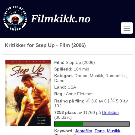
Kritikker for Step Up - Film (2006)
Film:
Step Up (2006)
Spilletid:
104 min
Kategori:
Drama, Musikk, Romantikk,
Dans
Land:
USA
Regi:
Anne Fletcher
Rating på film:
3.6 av 6 [
5.9 av
10 ]
7253 plass
av 11760 på
filmlisten
(38.32%)
Keyword:
Jentefilm
,
Dans
,
Musikk
,