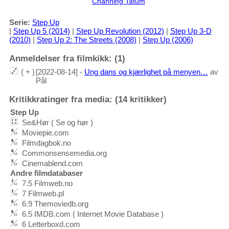
Channing Tatum
Serie:
Step Up
|
Step Up 5 (2014)
|
Step Up Revolution (2012)
|
Step Up 3-D
(2010)
|
Step Up 2: The Streets (2008)
|
Step Up (2006)
Anmeldelser fra filmkikk: (1)
( + )
[2022-08-14] -
Ung dans og kjærlighet på menyen…
av
Pål
Kritikkratinger fra media: (14 kritikker)
Step Up
Se&Hør ( Se og hør )
Moviepie.com
Filmdagbok.no
Commonsensemedia.org
Cinemablend.com
Andre filmdatabaser
7.5 Filmweb.no
7 Filmweb.pl
6.9 Themoviedb.org
6.5 IMDB.com ( Internet Movie Database )
6 Letterboxd.com