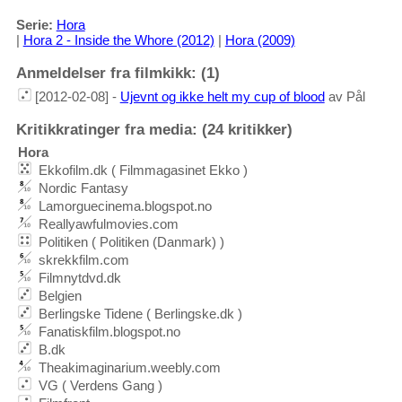
Serie:
Hora
|
Hora 2 - Inside the Whore (2012)
|
Hora (2009)
Anmeldelser fra filmkikk: (1)
[2012-02-08] -
Ujevnt og ikke helt my cup of blood
av Pål
Kritikkratinger fra media: (24 kritikker)
Hora
Ekkofilm.dk ( Filmmagasinet Ekko )
Nordic Fantasy
Lamorguecinema.blogspot.no
Reallyawfulmovies.com
Politiken ( Politiken (Danmark) )
skrekkfilm.com
Filmnytdvd.dk
Belgien
Berlingske Tidene ( Berlingske.dk )
Fanatiskfilm.blogspot.no
B.dk
Theakimaginarium.weebly.com
VG ( Verdens Gang )