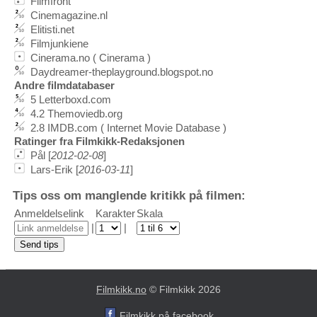
Filmfront
Cinemagazine.nl
Elitisti.net
Filmjunkiene
Cinerama.no ( Cinerama )
Daydreamer-theplayground.blogspot.no
Andre filmdatabaser
5 Letterboxd.com
4.2 Themoviedb.org
2.8 IMDB.com ( Internet Movie Database )
Ratinger fra Filmkikk-Redaksjonen
Pål [
2012-02-08
]
Lars-Erik [
2016-03-11
]
Tips oss om manglende kritikk på filmen:
Anmeldelselink
Karakter
Skala
|
|
Filmkikk.no
© Filmkikk 2026
Filmkikk på facebook