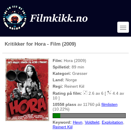
Kritikker for Hora - Film (2009)
Film:
Hora (2009)
Spilletid:
89 min
Kategori:
Grøsser
Land:
Norge
Regi:
Reinert Kiil
Rating på film:
2.6 av 6 [
4.4 av
10 ]
10558 plass
av 11760 på
filmlisten
(10.22%)
Keyword:
Hevn
,
Voldtekt
,
Exploitation
,
Reinert Kiil