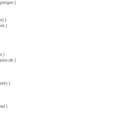
ningen )
o) )
is )
o )
gske.dk )
ark) )
ad )