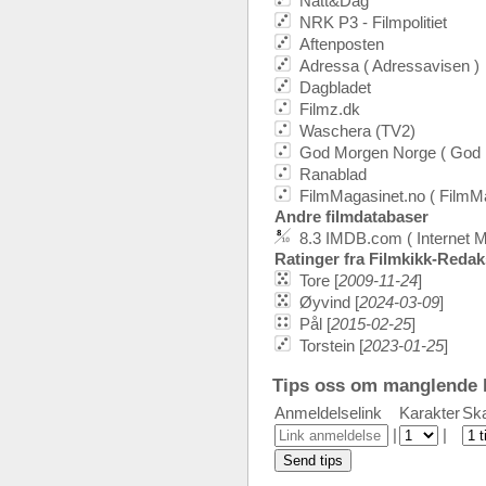
Natt&Dag
NRK P3 - Filmpolitiet
Aftenposten
Adressa ( Adressavisen )
Dagbladet
Filmz.dk
Waschera (TV2)
God Morgen Norge ( God 
Ranablad
FilmMagasinet.no ( FilmMa
Andre filmdatabaser
8.3 IMDB.com ( Internet 
Ratinger fra Filmkikk-Reda
Tore [
2009-11-24
]
Øyvind [
2024-03-09
]
Pål [
2015-02-25
]
Torstein [
2023-01-25
]
Tips oss om manglende k
Anmeldelselink
Karakter
Ska
|
|