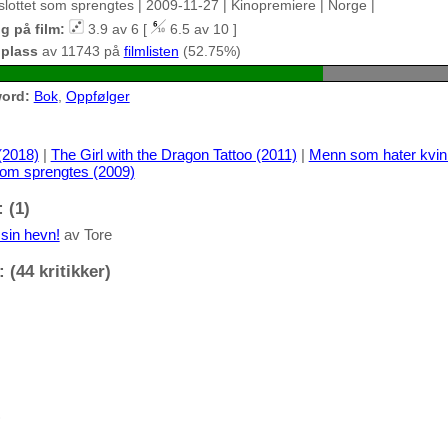
tslottet som sprengtes | 2009-11-27 | Kinopremiere | Norge |
g på film:
3.9 av 6 [
6.5 av 10 ]
 plass
av 11743 på
filmlisten
(52.75%)
ord:
Bok
,
Oppfølger
(2018)
|
The Girl with the Dragon Tattoo (2011)
|
Menn som hater kvin
 som sprengtes (2009)
 (1)
 sin hevn!
av Tore
 (44 kritikker)
)