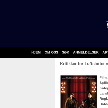
HJEM
OM OSS
SØK
ANMELDELSER
AR
Kritikker for Luftslottet
Film:
Spill
Kateg
Land
Regi
Dato