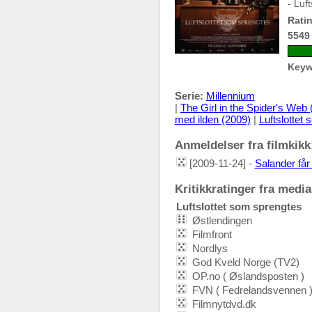
- Luf
Ratin
5549
Keyw
Serie:
Millennium
|
The Girl in the Spider's Web 
med ilden (2009)
|
Luftslottet
Anmeldelser fra filmkikk:
[2009-11-24] -
Salander får
Kritikkratinger fra media:
Luftslottet som sprengtes
Østlendingen
Filmfront
Nordlys
God Kveld Norge (TV2)
OP.no ( Øslandsposten )
FVN ( Fedrelandsvennen 
Filmnytdvd.dk