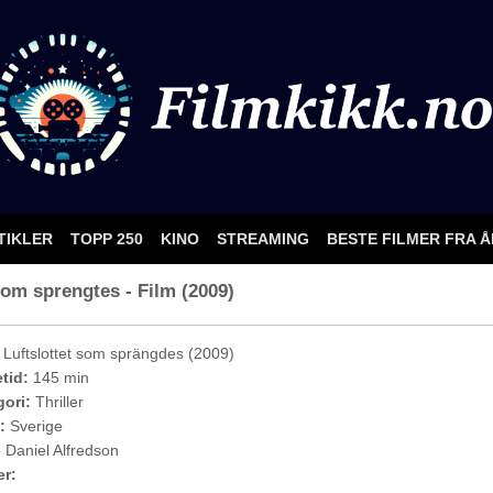
TIKLER
TOPP 250
KINO
STREAMING
BESTE FILMER FRA 
 som sprengtes - Film (2009)
Luftslottet som sprängdes (2009)
etid:
145 min
ori:
Thriller
:
Sverige
:
Daniel Alfredson
er: