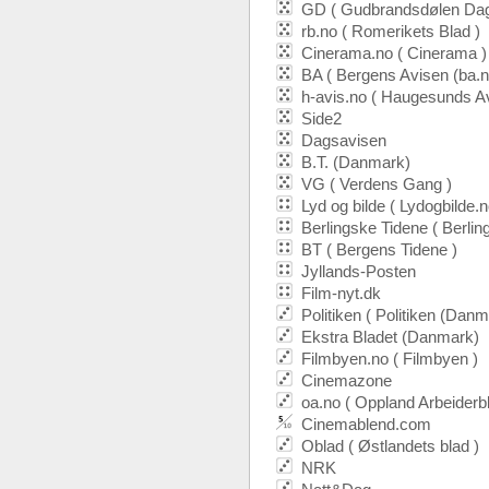
GD ( Gudbrandsdølen Dag
rb.no ( Romerikets Blad )
Cinerama.no ( Cinerama )
BA ( Bergens Avisen (ba.n
h-avis.no ( Haugesunds Av
Side2
Dagsavisen
B.T. (Danmark)
VG ( Verdens Gang )
Lyd og bilde ( Lydogbilde.n
Berlingske Tidene ( Berlin
BT ( Bergens Tidene )
Jyllands-Posten
Film-nyt.dk
Politiken ( Politiken (Danm
Ekstra Bladet (Danmark)
Filmbyen.no ( Filmbyen )
Cinemazone
oa.no ( Oppland Arbeiderbl
Cinemablend.com
Oblad ( Østlandets blad )
NRK