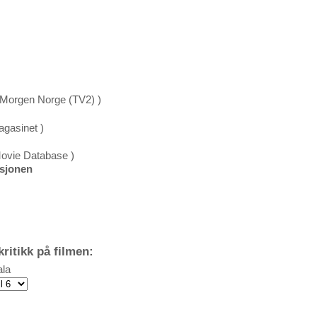
Morgen Norge (TV2) )
gasinet )
Movie Database )
ksjonen
ritikk på filmen:
la