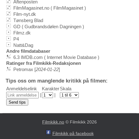
Aftenposten
FilmMagasinet.no ( FilmMagasinet )
Film-nyt.dk
Tønsberg Blad
GD ( Gudbrandsdølen Dagningen )
Filmz.dk
P4
Natt&Dag
Andre filmdatabaser
6.3 IMDB.com ( Internet Movie Database )
Ratinger fra Filmkikk-Redaksjonen
Petromax [
2024-01-22
]
Tips oss om manglende kritikk på filmen:
Anmeldelselink
Karakter
Skala
|
|
Filmkikk.no
© Filmkikk 2026
Filmkikk på facebook