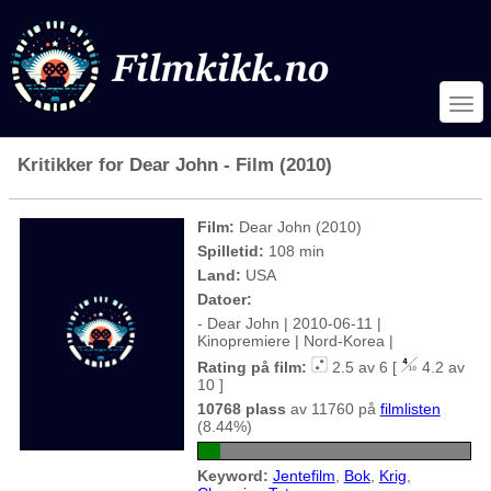
Kritikker for Dear John - Film (2010)
Film:
Dear John (2010)
Spilletid:
108 min
Land:
USA
Datoer:
- Dear John | 2010-06-11 |
Kinopremiere | Nord-Korea |
Rating på film:
2.5 av 6 [
4.2 av
10 ]
10768 plass
av 11760 på
filmlisten
(8.44%)
Keyword:
Jentefilm
,
Bok
,
Krig
,