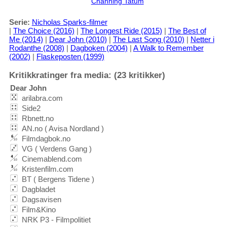
Channing Tatum
Serie:
Nicholas Sparks-filmer
|
The Choice (2016)
|
The Longest Ride (2015)
|
The Best of
Me (2014)
|
Dear John (2010)
|
The Last Song (2010)
|
Netter i
Rodanthe (2008)
|
Dagboken (2004)
|
A Walk to Remember
(2002)
|
Flaskeposten (1999)
Kritikkratinger fra media: (23 kritikker)
Dear John
arilabra.com
Side2
Rbnett.no
AN.no ( Avisa Nordland )
Filmdagbok.no
VG ( Verdens Gang )
Cinemablend.com
Kristenfilm.com
BT ( Bergens Tidene )
Dagbladet
Dagsavisen
Film&Kino
NRK P3 - Filmpolitiet