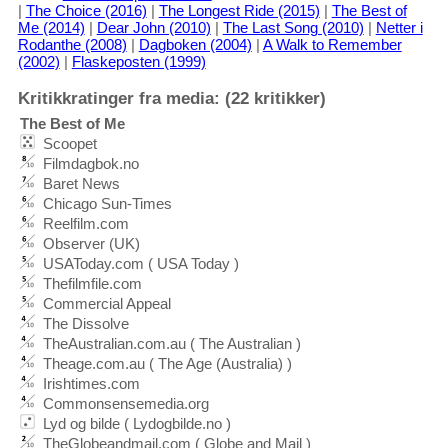
|
The Choice (2016)
|
The Longest Ride (2015)
|
The Best of
Me (2014)
|
Dear John (2010)
|
The Last Song (2010)
|
Netter i
Rodanthe (2008)
|
Dagboken (2004)
|
A Walk to Remember
(2002)
|
Flaskeposten (1999)
Kritikkratinger fra media: (22 kritikker)
The Best of Me
Scoopet
Filmdagbok.no
Baret News
Chicago Sun-Times
Reelfilm.com
Observer (UK)
USAToday.com ( USA Today )
Thefilmfile.com
Commercial Appeal
The Dissolve
TheAustralian.com.au ( The Australian )
Theage.com.au ( The Age (Australia) )
Irishtimes.com
Commonsensemedia.org
Lyd og bilde ( Lydogbilde.no )
TheGlobeandmail.com ( Globe and Mail )