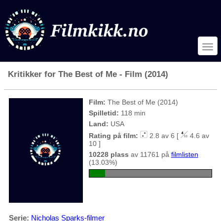
Kritikker for The Best of Me - Film (2014)
Film:
The Best of Me (2014)
Spilletid:
118 min
Land:
USA
Rating på film:
2.8 av 6 [
4.6 av
10 ]
10228 plass
av 11761 på
filmlisten
(13.03%)
Serie:
Nicholas Sparks-filmer