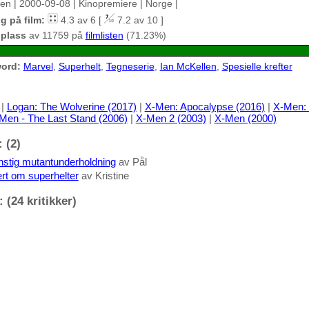
en | 2000-09-08 | Kinopremiere | Norge |
g på film:
4.3 av 6 [
7.2 av 10 ]
 plass
av 11759 på
filmlisten
(71.23%)
ord:
Marvel
,
Superhelt
,
Tegneserie
,
Ian McKellen
,
Spesielle krefter
|
Logan: The Wolverine (2017)
|
X-Men: Apocalypse (2016)
|
X-Men: 
Men - The Last Stand (2006)
|
X-Men 2 (2003)
|
X-Men (2000)
 (2)
nstig mutantunderholdning
av Pål
rt om superhelter
av Kristine
 (24 kritikker)