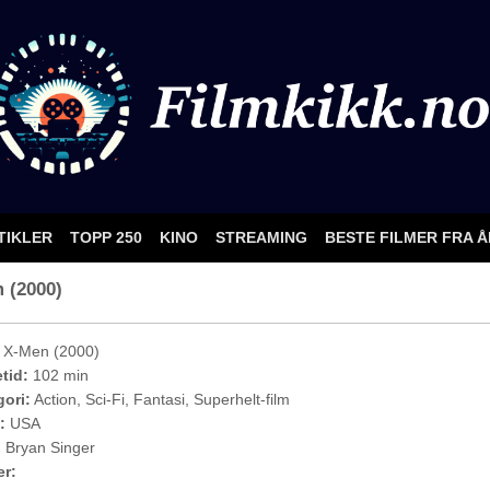
TIKLER
TOPP 250
KINO
STREAMING
BESTE FILMER FRA 
m (2000)
X-Men (2000)
etid:
102 min
ori:
Action, Sci-Fi, Fantasi, Superhelt-film
:
USA
:
Bryan Singer
er: