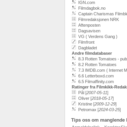
IGN.com
Filmdagbok.no
Captain Charismas Filmbl
Filmredaksjonen NRK
Aftenposten
Dagsavisen
VG ( Verdens Gang )
Filmfront
Dagbladet
Andre filmdatabaser
8.3 Rotten Tomatoes - pu
8.2 Rotten Tomatoes
7.3 IMDB.com ( Internet 
6.6 Letterboxd.com
6.5 Filmaffinity.com
Ratinger fra Filmkikk-Reda
Pål [
2007-05-11
]
Oliver [
2018-05-17
]
Kristine [
2009-12-29
]
Petromax [
2024-03-25
]
Tips oss om manglende k