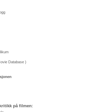
ogg
blikum
Movie Database )
ksjonen
ritikk på filmen: