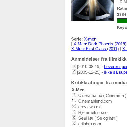
- X-M
Ratin
3384
Keyw
Serie:
X-men
|
X-Men: Dark Phoenix (2019)
X-Men: First Class (2011)
|
X-
Anmeldelser fra filmkikk:
[2010-08-19] -
Leverer spe
[2009-12-29] -
Ikke så supe
Kritikkratinger fra media:
X-Men
Cinerama.no ( Cinerama )
Cinemablend.com
ereviews.dk
Hjemmekino.no
Se&Hør ( Se og hør )
arilabra.com