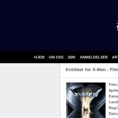
HJEM
OM OSS
SØK
ANMELDELSER
AR
Kritikker for X-Men - Fil
Film:
Spill
Kateg
Land
Regi
Dato