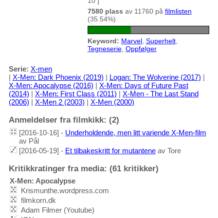
10 ]
7580 plass
av 11760 på
filmlisten
(35.54%)
Keyword:
Marvel
,
Superhelt
,
Tegneserie
,
Oppfølger
Serie:
X-men
|
X-Men: Dark Phoenix (2019)
|
Logan: The Wolverine (2017)
|
X-Men: Apocalypse (2016)
|
X-Men: Days of Future Past
(2014)
|
X-Men: First Class (2011)
|
X-Men - The Last Stand
(2006)
|
X-Men 2 (2003)
|
X-Men (2000)
Anmeldelser fra filmkikk: (2)
[2016-10-16] -
Underholdende, men litt variende X-Men-film
av Pål
[2016-05-19] -
Et tilbakeskritt for mutantene
av Tore
Kritikkratinger fra media: (61 kritikker)
X-Men: Apocalypse
Krismunthe.wordpress.com
filmkorn.dk
Adam Filmer (Youtube)