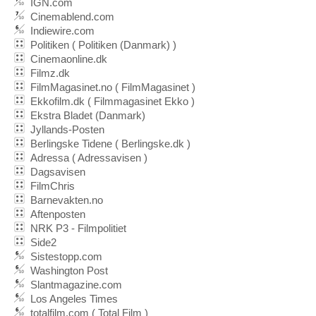
IGN.com
Cinemablend.com
Indiewire.com
Politiken ( Politiken (Danmark) )
Cinemaonline.dk
Filmz.dk
FilmMagasinet.no ( FilmMagasinet )
Ekkofilm.dk ( Filmmagasinet Ekko )
Ekstra Bladet (Danmark)
Jyllands-Posten
Berlingske Tidene ( Berlingske.dk )
Adressa ( Adressavisen )
Dagsavisen
FilmChris
Barnevakten.no
Aftenposten
NRK P3 - Filmpolitiet
Side2
Sistestopp.com
Washington Post
Slantmagazine.com
Los Angeles Times
totalfilm.com ( Total Film )