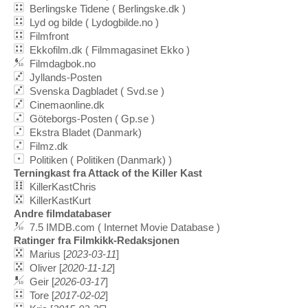
Berlingske Tidene ( Berlingske.dk )
Lyd og bilde ( Lydogbilde.no )
Filmfront
Ekkofilm.dk ( Filmmagasinet Ekko )
Filmdagbok.no
Jyllands-Posten
Svenska Dagbladet ( Svd.se )
Cinemaonline.dk
Göteborgs-Posten ( Gp.se )
Ekstra Bladet (Danmark)
Filmz.dk
Politiken ( Politiken (Danmark) )
Terningkast fra Attack of the Killer Kast
KillerKastChris
KillerKastKurt
Andre filmdatabaser
7.5 IMDB.com ( Internet Movie Database )
Ratinger fra Filmkikk-Redaksjonen
Marius [
2023-03-11
]
Oliver [
2020-11-12
]
Geir [
2026-03-17
]
Tore [
2017-02-02
]