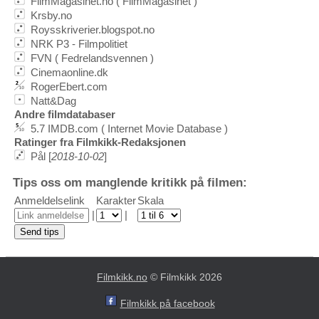
FilmMagasinet.no ( FilmMagasinet )
Krsby.no
Roysskriverier.blogspot.no
NRK P3 - Filmpolitiet
FVN ( Fedrelandsvennen )
Cinemaonline.dk
RogerEbert.com
Natt&Dag
Andre filmdatabaser
5.7 IMDB.com ( Internet Movie Database )
Ratinger fra Filmkikk-Redaksjonen
Pål [
2018-10-02
]
Tips oss om manglende kritikk på filmen:
Anmeldelselink
Karakter
Skala
|
|
Filmkikk.no
© Filmkikk 2026
Filmkikk på facebook