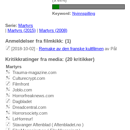
(9.44%)
Keyword:
Nyinnspilling
Serie:
Martyrs
|
Martyrs (2015)
|
Martyrs (2008)
Anmeldelser fra filmkikk: (1)
[2018-10-02] -
Remake av den franske kultfilmen
av Pål
Kritikkratinger fra media: (20 kritikker)
Martyrs
Trauma-magazine.com
Culturecrypt.com
Filmfront
Joblo.com
Horrorfreaknews.com
Dagbladet
Dreadcentral.com
Horrorsociety.com
LeHorreur!
Stavanger Aftenblad ( Aftenbladet.no )