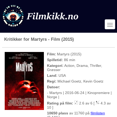
Kritikker for Martyrs - Film (2015)
Film:
Martyrs (2015)
Spilletid:
86 min
Kategori:
Action, Drama, Thriller,
Grøsser
Land:
USA
Regi:
Michael Goetz, Kevin Goetz
Datoer:
- Martyrs | 2016-06-24 | Kinopremiere |
Norge |
Rating på film:
2.6 av 6 [
4.3 av
10 ]
10650 plass
av 11760 på
filmlisten