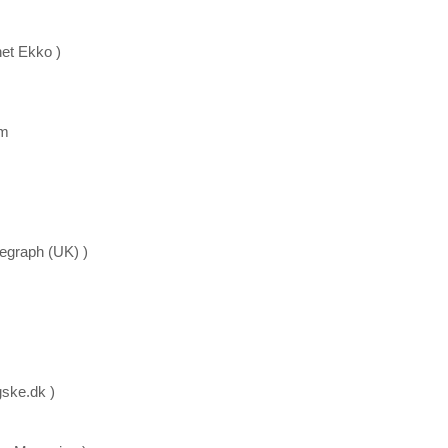
et Ekko )
om
legraph (UK) )
gske.dk )