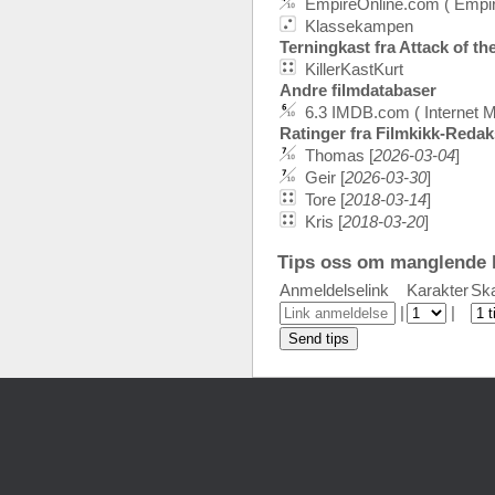
EmpireOnline.com ( Empi
Klassekampen
Terningkast fra Attack of the
KillerKastKurt
Andre filmdatabaser
6.3 IMDB.com ( Internet 
Ratinger fra Filmkikk-Reda
Thomas [
2026-03-04
]
Geir [
2026-03-30
]
Tore [
2018-03-14
]
Kris [
2018-03-20
]
Tips oss om manglende k
Anmeldelselink
Karakter
Ska
|
|