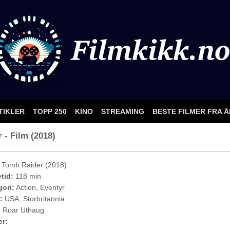
TIKLER
TOPP 250
KINO
STREAMING
BESTE FILMER FRA 
 - Film (2018)
Tomb Raider (2018)
etid:
118 min
ori:
Action, Eventyr
:
USA, Storbritannia
:
Roar Uthaug
er: