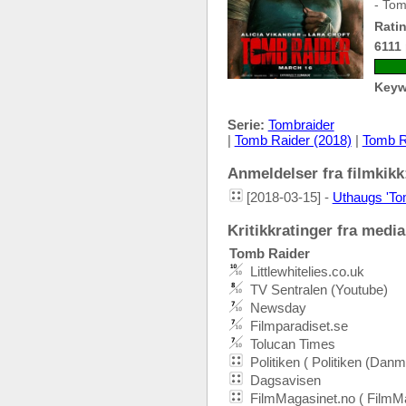
- Tom
Ratin
6111
Keyw
Serie:
Tombraider
|
Tomb Raider (2018)
|
Tomb Ra
Anmeldelser fra filmkikk:
[2018-03-15] -
Uthaugs 'Tom
Kritikkratinger fra media:
Tomb Raider
Littlewhitelies.co.uk
TV Sentralen (Youtube)
Newsday
Filmparadiset.se
Tolucan Times
Politiken ( Politiken (Danm
Dagsavisen
FilmMagasinet.no ( FilmMa