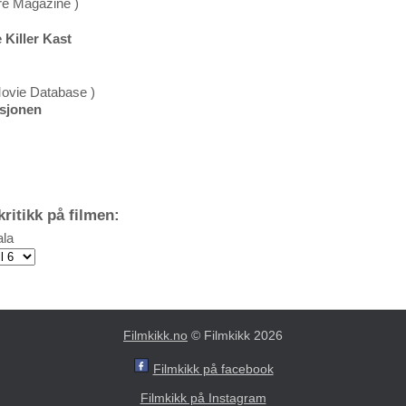
re Magazine )
 Killer Kast
Movie Database )
ksjonen
ritikk på filmen:
la
Filmkikk.no
© Filmkikk 2026
Filmkikk på facebook
Filmkikk på Instagram