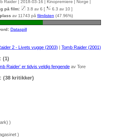
b Raider | 2018-03-16 | Kinopremiere | Norge |
g på film:
3.8 av 6 [
6.3 av 10 ]
 plass
av 11743 på
filmlisten
(47.96%)
ord:
Dataspill
ider 2 - Livets vugge (2003)
|
Tomb Raider (2001)
 (1)
b Raider' er tidvis veldig fengende
av Tore
 (38 kritikker)
ark) )
gasinet )