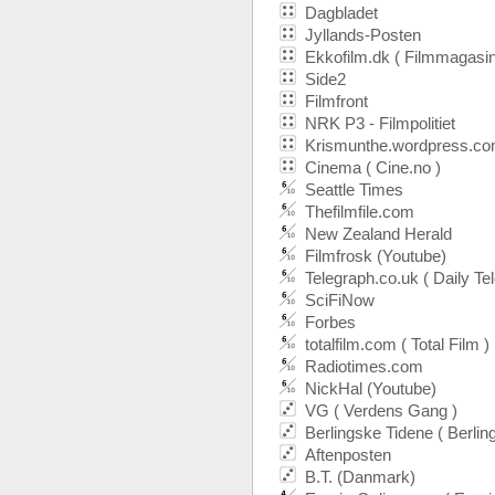
Dagbladet
Jyllands-Posten
Ekkofilm.dk ( Filmmagasin
Side2
Filmfront
NRK P3 - Filmpolitiet
Krismunthe.wordpress.c
Cinema ( Cine.no )
Seattle Times
Thefilmfile.com
New Zealand Herald
Filmfrosk (Youtube)
Telegraph.co.uk ( Daily Te
SciFiNow
Forbes
totalfilm.com ( Total Film )
Radiotimes.com
NickHal (Youtube)
VG ( Verdens Gang )
Berlingske Tidene ( Berlin
Aftenposten
B.T. (Danmark)