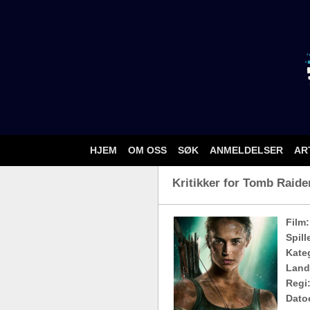
HJEM
OM OSS
SØK
ANMELDELSER
AR
Kritikker for Tomb Raider
Film:
Spill
Kateg
Land
Regi
Dato