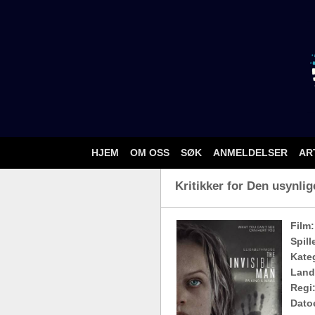
HJEM
OM OSS
SØK
ANMELDELSER
AR
Kritikker for Den usynlig
Film:
Spill
Kateg
Land
Regi
Dato