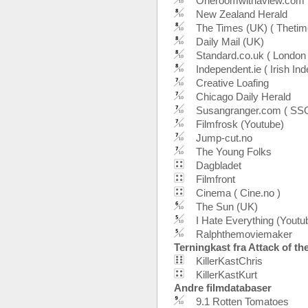
Oneroomwithaview.com
New Zealand Herald
The Times (UK) ( Thetim
Daily Mail (UK)
Standard.co.uk ( London
Independent.ie ( Irish In
Creative Loafing
Chicago Daily Herald
Susangranger.com ( SSG
Filmfrosk (Youtube)
Jump-cut.no
The Young Folks
Dagbladet
Filmfront
Cinema ( Cine.no )
The Sun (UK)
I Hate Everything (Youtu
Ralphthemoviemaker
Terningkast fra Attack of the
KillerKastChris
KillerKastKurt
Andre filmdatabaser
9.1 Rotten Tomatoes