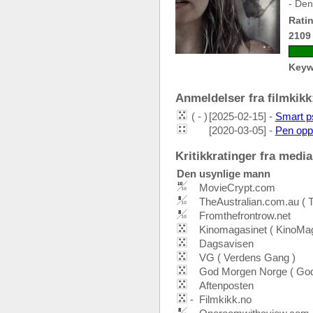
- Den
Ratin
2109
Keyw
Anmeldelser fra filmkikk:
( - )
[2025-02-15] -
Smart p
[2020-03-05] -
Pen oppd
Kritikkratinger fra media:
Den usynlige mann
MovieCrypt.com
TheAustralian.com.au ( T
Fromthefrontrow.net
Kinomagasinet ( KinoMag
Dagsavisen
VG ( Verdens Gang )
God Morgen Norge ( God
Aftenposten
-
Filmkikk.no