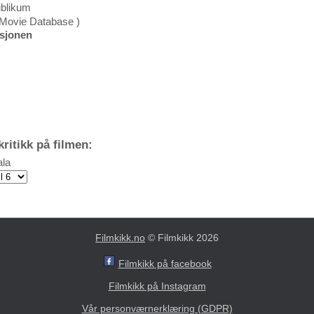
ublikum
 Movie Database )
ksjonen
ritikk på filmen:
la
Filmkikk.no
© Filmkikk 2026
Filmkikk på facebook
Filmkikk på Instagram
Vår personværnerklæring (GDPR)