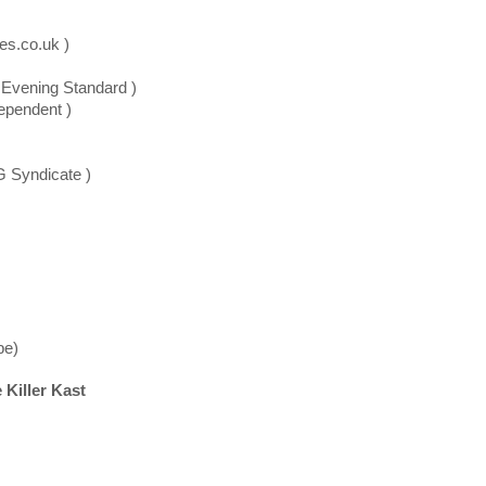
es.co.uk )
 Evening Standard )
dependent )
 Syndicate )
be)
 Killer Kast