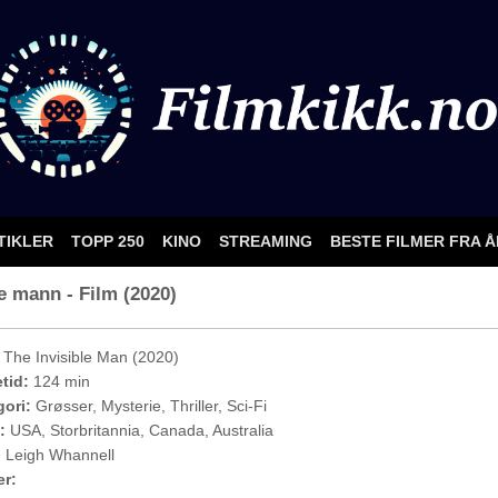
TIKLER
TOPP 250
KINO
STREAMING
BESTE FILMER FRA 
e mann - Film (2020)
The Invisible Man (2020)
etid:
124 min
ori:
Grøsser, Mysterie, Thriller, Sci-Fi
:
USA, Storbritannia, Canada, Australia
:
Leigh Whannell
er: