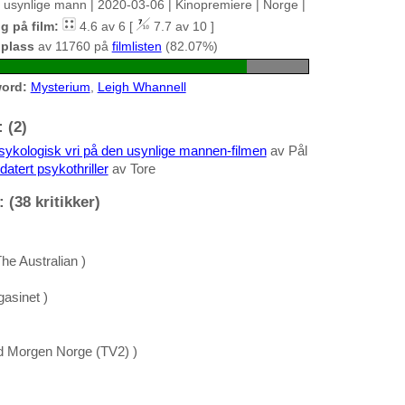
 usynlige mann | 2020-03-06 | Kinopremiere | Norge |
g på film:
4.6 av 6 [
7.7 av 10 ]
 plass
av 11760 på
filmlisten
(82.07%)
ord:
Mysterium
,
Leigh Whannell
 (2)
sykologisk vri på den usynlige mannen-filmen
av Pål
atert psykothriller
av Tore
 (38 kritikker)
he Australian )
asinet )
 Morgen Norge (TV2) )