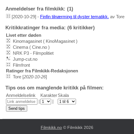
Anmeldelser fra filmkikk: (1)
[2020-10-29] -
Finfin tilnærming til dyster tematikk.
av Tore
Kritikkratinger fra media: (6 kritikker)
Livet etter døden
Kinomagasinet ( KinoMagasinet )
Cinema ( Cine.no )
NRK P3 - Filmpolitiet
Jump-cut.no
Filmfront
Ratinger fra Filmkikk-Redaksjonen
Tore [
2020-10-26
]
Tips oss om manglende kritikk på filmen:
Anmeldelselink
Karakter
Skala
|
|
Filmkikk.no
© Filmkikk 2026