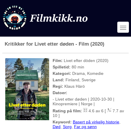
Kritikker for Livet etter døden - Film (2020)
Film:
Livet efter döden (2020)
Spilletid:
80 min
Kategori:
Drama, Komedie
Land:
Finland, Sverige
Regi:
Klaus Härö
Datoer:
- Livet etter døden | 2020-10-30 |
Kinopremiere | Norge |
Rating på film:
4.6 av 6 [
7.7 av
10 ]
Keyword:
Basert på virkelig historie
,
Død
,
Sorg
,
Far og sønn