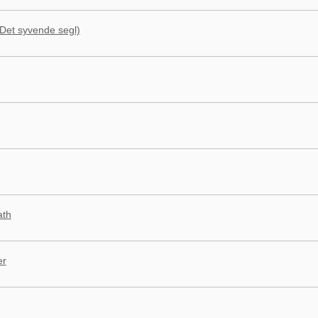
(Det syvende segl)
ath
er