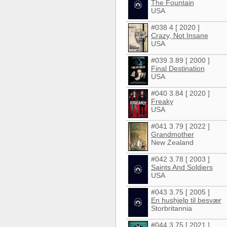
The Fountain
USA
#038 4 [ 2020 ]
Crazy, Not Insane
USA
#039 3.89 [ 2000 ]
Final Destination
USA
#040 3.84 [ 2020 ]
Freaky
USA
#041 3.79 [ 2022 ]
Grandmother
New Zealand
#042 3.78 [ 2003 ]
Saints And Soldiers
USA
#043 3.75 [ 2005 ]
En hushjelp til besvær
Storbritannia
#044 3.75 [ 2021 ]