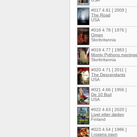
#017 4.81 [ 2009 ]
The Road
USA
#018 4.78 [ 1976 ]
Omen
Storbritannia
#019 4.77 [ 1983 ]
Monty Pythons meninge
Storbritannia
#020 4.71 [ 2011 ]
The Descendants
USA
#021 4.66 [ 1956 ]
De 10 Bud
USA
#022 4.63 [ 2020 ]
Livet etter døden
Finland
#023 4.54 [ 1986 ]
I rosens navn