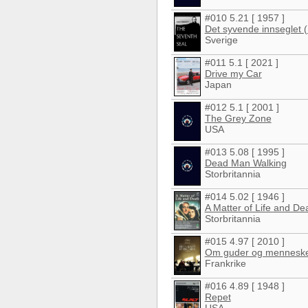
#010 5.21 [ 1957 ]
Det syvende innseglet 
Sverige
#011 5.1 [ 2021 ]
Drive my Car
Japan
#012 5.1 [ 2001 ]
The Grey Zone
USA
#013 5.08 [ 1995 ]
Dead Man Walking
Storbritannia
#014 5.02 [ 1946 ]
A Matter of Life and De
Storbritannia
#015 4.97 [ 2010 ]
Om guder og mennesk
Frankrike
#016 4.89 [ 1948 ]
Repet
USA