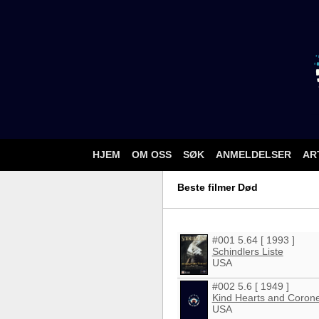
HJEM
OM OSS
SØK
ANMELDELSER
AR
Beste filmer Død
#001 5.64 [ 1993 ]
Schindlers Liste
USA
#002 5.6 [ 1949 ]
Kind Hearts and Corone
USA