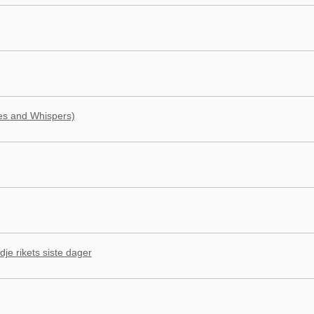
ies and Whispers)
je rikets siste dager