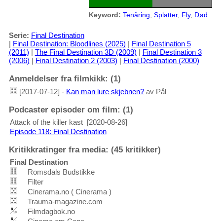
Keyword:
Tenåring
,
Splatter
,
Fly
,
Død
Serie:
Final Destination
|
Final Destination: Bloodlines (2025)
|
Final Destination 5
(2011)
|
The Final Destination 3D (2009)
|
Final Destination 3
(2006)
|
Final Destination 2 (2003)
|
Final Destination (2000)
Anmeldelser fra filmkikk: (1)
[2017-07-12] -
Kan man lure skjebnen?
av Pål
Podcaster episoder om film: (1)
Attack of the killer kast
[2020-08-26]
Episode 118: Final Destination
Kritikkratinger fra media: (45 kritikker)
Final Destination
Romsdals Budstikke
Filter
Cinerama.no ( Cinerama )
Trauma-magazine.com
Filmdagbok.no