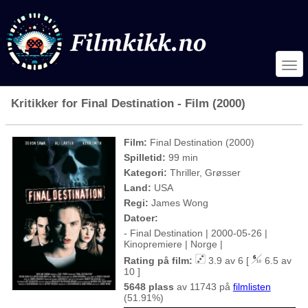
Kritikker for Final Destination - Film (2000)
Film:
Final Destination (2000)
Spilletid:
99 min
Kategori:
Thriller, Grøsser
Land:
USA
Regi:
James Wong
Datoer:
- Final Destination | 2000-05-26 |
Kinopremiere | Norge |
Rating på film:
3.9 av 6 [
6.5 av
10 ]
5648 plass
av 11743 på
filmlisten
(51.91%)