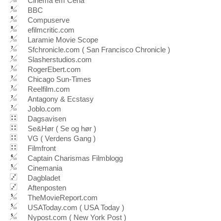
Cinema em Cena
BBC
Compuserve
efilmcritic.com
Laramie Movie Scope
Sfchronicle.com ( San Francisco Chronicle )
Slasherstudios.com
RogerEbert.com
Chicago Sun-Times
Reelfilm.com
Antagony & Ecstasy
Joblo.com
Dagsavisen
Se&Hør ( Se og hør )
VG ( Verdens Gang )
Filmfront
Captain Charismas Filmblogg
Cinemania
Dagbladet
Aftenposten
TheMovieReport.com
USAToday.com ( USA Today )
Nypost.com ( New York Post )