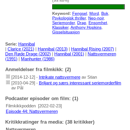
(99.48%)
Keyword:
Fengsel
,
Mord
,
Bok
,
Psykologisk thriller
,
Neo-noir
,
Seriemorder
,
Drap
,
Ensomhet
,
Klassiker
,
Anthony Hopkins
,
Gisselsituasjon
Serie:
Hannibal
|
Clarice (2021)
|
Hannibal (2013)
|
Hannibal Rising (2007)
|
Den Røde Drage (2002)
|
Hannibal (2001)
|
Nattsvermeren
(1991)
|
Manhunter (1986)
Anmeldelser fra filmkikk: (2)
[2014-12-12] -
Intrikate nattsvermere
av Stian
[2010-04-29] -
Briljant og særs interessant seriemorderfilm
av Pål
Podcaster episoder om film: (1)
Filmkikkpodden
[2022-02-23]
Episode 44: Nattsvermeren
Kritikkratinger fra media: (38 kritikker)
Nattsvermeren