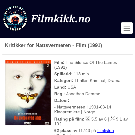
Kritikker for Nattsvermeren - Film (1991)
Film:
The Silence Of The Lambs
(1991)
Spilletid:
118 min
Kategori:
Thriller, Kriminal, Drama
Land:
USA
Regi:
Jonathan Demme
Datoer:
- Nattsvermeren | 1991-03-14 |
Kinopremiere | Norge |
Rating på film:
5.5 av 6 [
9.1 av
10 ]
62 plass
av 11743 på
filmlisten