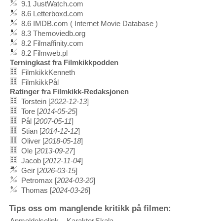
9.1 JustWatch.com
8.6 Letterboxd.com
8.6 IMDB.com ( Internet Movie Database )
8.3 Themoviedb.org
8.2 Filmaffinity.com
8.2 Filmweb.pl
Terningkast fra Filmkikkpodden
FilmkikkKenneth
FilmkikkPål
Ratinger fra Filmkikk-Redaksjonen
Torstein [
2022-12-13
]
Tore [
2014-05-25
]
Pål [
2007-05-11
]
Stian [
2014-12-12
]
Oliver [
2018-05-18
]
Ole [
2013-09-27
]
Jacob [
2012-11-04
]
Geir [
2026-03-15
]
Petromax [
2024-03-20
]
Thomas [
2024-03-26
]
Tips oss om manglende kritikk på filmen:
Anmeldelselink
Karakter
Skala