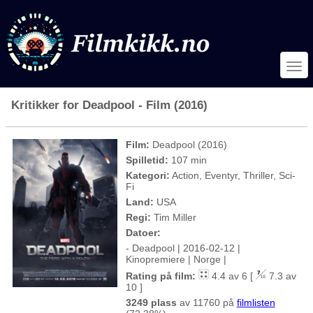
Kritikker for Deadpool - Film (2016)
Film:
Deadpool (2016)
Spilletid:
107 min
Kategori:
Action, Eventyr, Thriller, Sci-
Fi
Land:
USA
Regi:
Tim Miller
Datoer:
- Deadpool | 2016-02-12 |
Kinopremiere | Norge |
Rating på film:
4.4 av 6 [
7.3 av
10 ]
3249 plass
av 11760 på
filmlisten