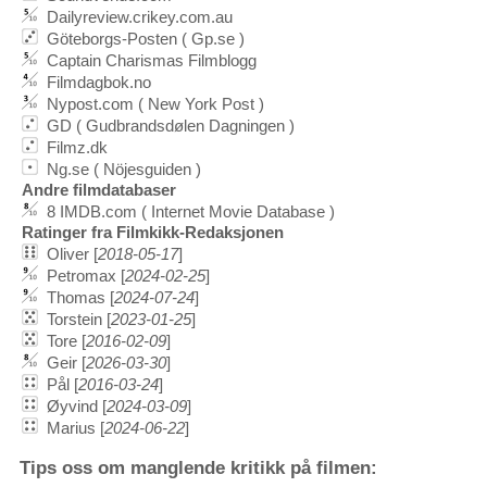
Dailyreview.crikey.com.au
Göteborgs-Posten ( Gp.se )
Captain Charismas Filmblogg
Filmdagbok.no
Nypost.com ( New York Post )
GD ( Gudbrandsdølen Dagningen )
Filmz.dk
Ng.se ( Nöjesguiden )
Andre filmdatabaser
8 IMDB.com ( Internet Movie Database )
Ratinger fra Filmkikk-Redaksjonen
Oliver [
2018-05-17
]
Petromax [
2024-02-25
]
Thomas [
2024-07-24
]
Torstein [
2023-01-25
]
Tore [
2016-02-09
]
Geir [
2026-03-30
]
Pål [
2016-03-24
]
Øyvind [
2024-03-09
]
Marius [
2024-06-22
]
Tips oss om manglende kritikk på filmen: