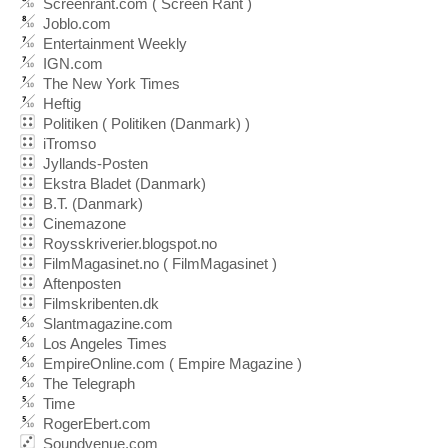
Screenrant.com ( Screen Rant )
Joblo.com
Entertainment Weekly
IGN.com
The New York Times
Heftig
Politiken ( Politiken (Danmark) )
iTromso
Jyllands-Posten
Ekstra Bladet (Danmark)
B.T. (Danmark)
Cinemazone
Roysskriverier.blogspot.no
FilmMagasinet.no ( FilmMagasinet )
Aftenposten
Filmskribenten.dk
Slantmagazine.com
Los Angeles Times
EmpireOnline.com ( Empire Magazine )
The Telegraph
Time
RogerEbert.com
Soundvenue.com