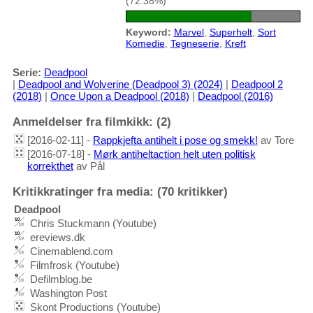
(72.38%)
Keyword:
Marvel
,
Superhelt
,
Sort
Komedie
,
Tegneserie
,
Kreft
Serie:
Deadpool
|
Deadpool and Wolverine (Deadpool 3) (2024)
|
Deadpool 2
(2018)
|
Once Upon a Deadpool (2018)
|
Deadpool (2016)
Anmeldelser fra filmkikk: (2)
[2016-02-11] -
Rappkjefta antihelt i pose og smekk!
av Tore
[2016-07-18] -
Mørk antiheltaction helt uten politisk
korrekthet
av Pål
Kritikkratinger fra media: (70 kritikker)
Deadpool
Chris Stuckmann (Youtube)
ereviews.dk
Cinemablend.com
Filmfrosk (Youtube)
Defilmblog.be
Washington Post
Skont Productions (Youtube)