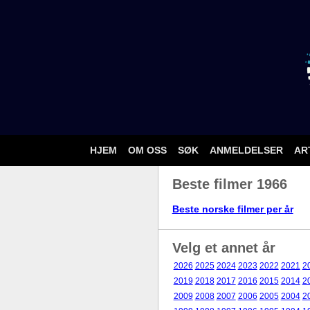
HJEM
OM OSS
SØK
ANMELDELSER
AR
Beste filmer 1966
Beste norske filmer per år
Velg et annet år
2026
2025
2024
2023
2022
2021
2
2019
2018
2017
2016
2015
2014
2
2009
2008
2007
2006
2005
2004
2