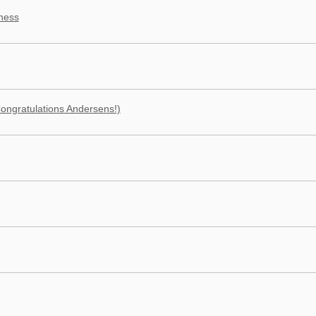
kness
Congratulations Andersens!)