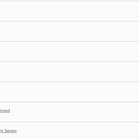
emned
ent Seven