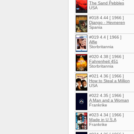
The Sand Pebbles
USA
#018 4.44 [ 1966 ]
Django - Hevneren
Spania
#019 4.4 [ 1966 ]
Alfie
Storbritannia
#020 4.38 [ 1966 ]
Fahrenheit 451
Storbritannia
#021 4.36 [ 1966 ]
How to Steal a Million
USA
#022 4.35 [ 1966 ]
A Man and a Woman
Frankrike
#023 4.34 [ 1966 ]
Made in U.S.A
Frankrike