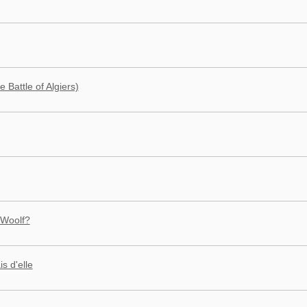
Battle of Algiers)
 Woolf?
s d'elle