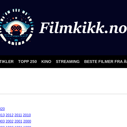
TIKLER
TOPP 250
KINO
STREAMING
BESTE FILMER FRA 
020
013
2012
2011
2010
003
2002
2001
2000