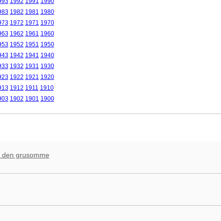
993
1992
1991
1990
983
1982
1981
1980
973
1972
1971
1970
963
1962
1961
1960
953
1952
1951
1950
943
1942
1941
1940
933
1932
1931
1930
923
1922
1921
1920
913
1912
1911
1910
903
1902
1901
1900
g den grusomme