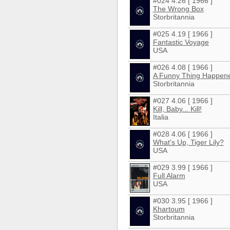
#024 4.26 [ 1966 ]
The Wrong Box
Storbritannia
#025 4.19 [ 1966 ]
Fantastic Voyage
USA
#026 4.08 [ 1966 ]
A Funny Thing Happene
Storbritannia
#027 4.06 [ 1966 ]
Kill, Baby... Kill!
Italia
#028 4.06 [ 1966 ]
What's Up, Tiger Lily?
USA
#029 3.99 [ 1966 ]
Full Alarm
USA
#030 3.95 [ 1966 ]
Khartoum
Storbritannia