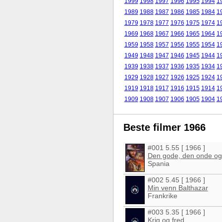
1999
1998
1997
1996
1995
1994
1
1989
1988
1987
1986
1985
1984
1
1979
1978
1977
1976
1975
1974
1
1969
1968
1967
1966
1965
1964
1
1959
1958
1957
1956
1955
1954
1
1949
1948
1947
1946
1945
1944
1
1939
1938
1937
1936
1935
1934
1
1929
1928
1927
1926
1925
1924
1
1919
1918
1917
1916
1915
1914
1
1909
1908
1907
1906
1905
1904
1
Beste filmer 1966
#001 5.55 [ 1966 ]
Den gode, den onde o
Spania
#002 5.45 [ 1966 ]
Min venn Balthazar
Frankrike
#003 5.35 [ 1966 ]
Krig og fred