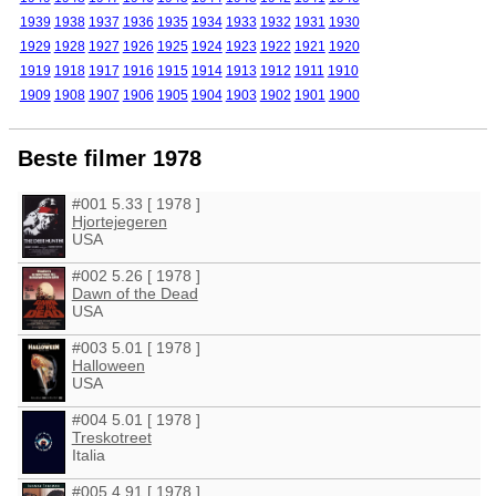
1939
1938
1937
1936
1935
1934
1933
1932
1931
1930
1929
1928
1927
1926
1925
1924
1923
1922
1921
1920
1919
1918
1917
1916
1915
1914
1913
1912
1911
1910
1909
1908
1907
1906
1905
1904
1903
1902
1901
1900
Beste filmer 1978
#001 5.33 [ 1978 ]
Hjortejegeren
USA
#002 5.26 [ 1978 ]
Dawn of the Dead
USA
#003 5.01 [ 1978 ]
Halloween
USA
#004 5.01 [ 1978 ]
Treskotreet
Italia
#005 4.91 [ 1978 ]