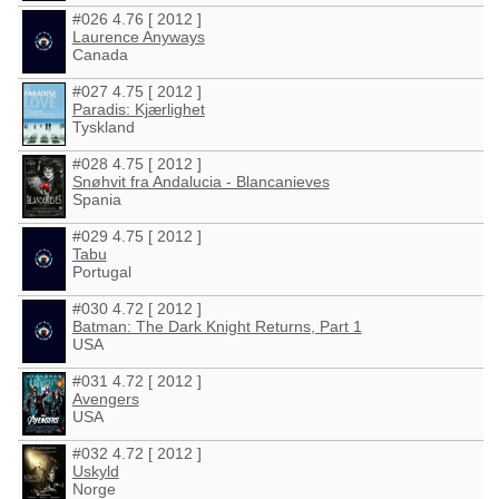
#026 4.76 [ 2012 ]
Laurence Anyways
Canada
#027 4.75 [ 2012 ]
Paradis: Kjærlighet
Tyskland
#028 4.75 [ 2012 ]
Snøhvit fra Andalucia - Blancanieves
Spania
#029 4.75 [ 2012 ]
Tabu
Portugal
#030 4.72 [ 2012 ]
Batman: The Dark Knight Returns, Part 1
USA
#031 4.72 [ 2012 ]
Avengers
USA
#032 4.72 [ 2012 ]
Uskyld
Norge