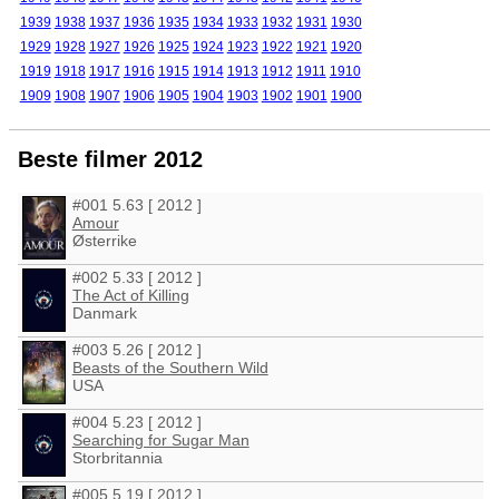
1939
1938
1937
1936
1935
1934
1933
1932
1931
1930
1929
1928
1927
1926
1925
1924
1923
1922
1921
1920
1919
1918
1917
1916
1915
1914
1913
1912
1911
1910
1909
1908
1907
1906
1905
1904
1903
1902
1901
1900
Beste filmer 2012
#001 5.63 [ 2012 ]
Amour
Østerrike
#002 5.33 [ 2012 ]
The Act of Killing
Danmark
#003 5.26 [ 2012 ]
Beasts of the Southern Wild
USA
#004 5.23 [ 2012 ]
Searching for Sugar Man
Storbritannia
#005 5.19 [ 2012 ]