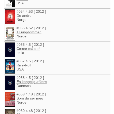
USA
#054 4.53 [ 2012 ]
De andre
Norge
#055 4.52 [ 2012 ]
Til ungdommen
Norge
#056 4.5 [ 2012 ]
Cæsar må dø!
Italia
#057 4.5 [ 2012 ]
Rive-Rolf
USA
#058 4.5 [ 2012 ]
En kongelig affære
Danmark
#059 4.49 [ 2012 ]
Som du ser meg
Norge
#060 4.48 [ 2012 ]