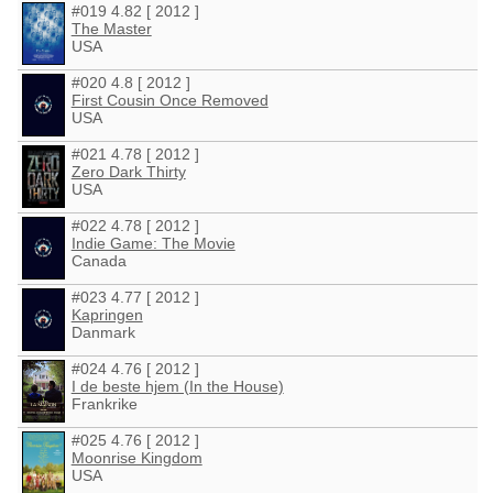
#019 4.82 [ 2012 ]
The Master
USA
#020 4.8 [ 2012 ]
First Cousin Once Removed
USA
#021 4.78 [ 2012 ]
Zero Dark Thirty
USA
#022 4.78 [ 2012 ]
Indie Game: The Movie
Canada
#023 4.77 [ 2012 ]
Kapringen
Danmark
#024 4.76 [ 2012 ]
I de beste hjem (In the House)
Frankrike
#025 4.76 [ 2012 ]
Moonrise Kingdom
USA