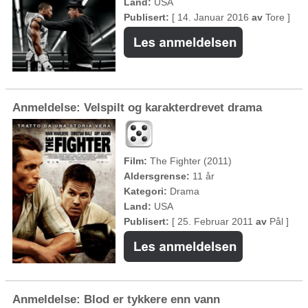
Land:
USA
Publisert:
[ 14. Januar 2016
av
Tore ]
Anmeldelse: Velspilt og karakterdrevet drama
Film:
The Fighter (2011)
Aldersgrense:
11 år
Kategori:
Drama
Land:
USA
Publisert:
[ 25. Februar 2011
av
Pål ]
Anmeldelse: Blod er tykkere enn vann