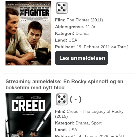
Film:
The Fighter (2011)
Aldersgrense:
11 år
Kategori:
Drama
Land:
USA
Publisert:
[ 9. Februar 2011
av
Tore ]
Streaming-anmeldelse: En Rocky-spinnoff og en
boksefilm med nytt blod…
( - )
Film:
Creed - The Legacy of Rocky
(2015)
Kategori:
Drama, Sport
Land:
USA
Publisert:
[ 4. Januar 2026
av
Pål ]