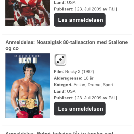
Land:
USA
Publisert:
[ 23. Juli 2009
av
Pål ]
Anmeldelse: Nostalgisk 80-tallsaction med Stallone
og co
Film:
Rocky 3 (1982)
Aldersgrense:
18 år
Kategori:
Action, Drama, Sport
Land:
USA
Publisert:
[ 23. Juli 2009
av
Pål ]
Anmeldelse: Robot-boksing får to tomler ned