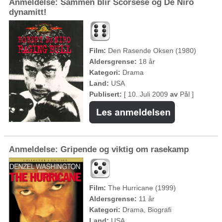
Anmeldelse: Sammen blir Scorsese og De Niro
dynamitt!
Film:
Den Rasende Oksen (1980)
Aldersgrense:
18 år
Kategori:
Drama
Land:
USA
Publisert:
[ 10. Juli 2009
av
Pål ]
Anmeldelse: Gripende og viktig om rasekamp
Film:
The Hurricane (1999)
Aldersgrense:
11 år
Kategori:
Drama, Biografi
Land:
USA