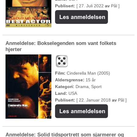
Publisert:
[ 27. Juli 2022
av
Pål ]
Anmeldelse: Bokselegenden som vant folkets
hjerter
Film:
Cinderella Man (2005)
Aldersgrense:
15 år
Kategori:
Drama, Sport
Land:
USA
Publisert:
[ 22. Januar 2018
av
Pål ]
Anmeldelse: Solid tidsportrett som sjarmerer og