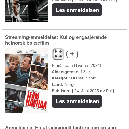
Streaming-anmeldelse: Kul og engasjerende
helnorsk boksefilm
( + )
Film:
Team Havnaa (2024)
Aldersgrense:
12 år
Kategori:
Drama, Sport
Land:
Norge
Publisert:
[ 24. Juni 2025
av
Pål ]
Anmeldelse: En utradisjonell historie om en ung