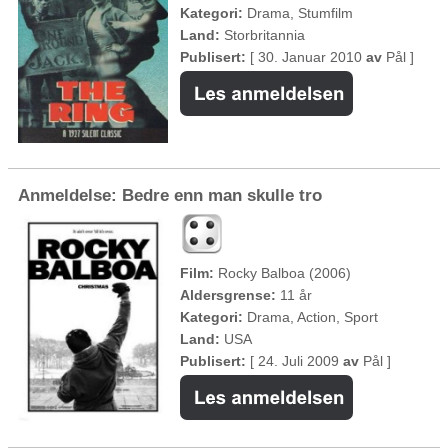
Kategori:
Drama, Stumfilm
Land:
Storbritannia
Publisert:
[ 30. Januar 2010
av
Pål ]
Anmeldelse: Bedre enn man skulle tro
Film:
Rocky Balboa (2006)
Aldersgrense:
11 år
Kategori:
Drama, Action, Sport
Land:
USA
Publisert:
[ 24. Juli 2009
av
Pål ]